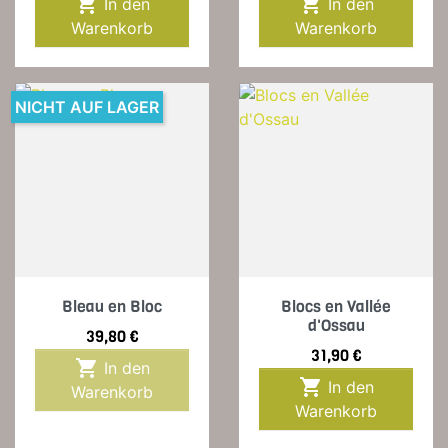


In den
In den
Warenkorb
Warenkorb
NICHT AUF LAGER
Bleau en Bloc
Blocs en Vallée
d'Ossau
Preis
39,80 €
Preis
31,90 €

In den

In den
Warenkorb
Warenkorb