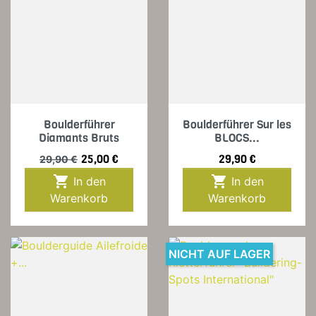
Boulderführer
Boulderführer Sur les
Diamants Bruts
BLOCS...
Verkaufspreis
Preis
Preis
25,00 €
29,90 €
29,90 €


In den
In den
Warenkorb
Warenkorb
NICHT AUF LAGER