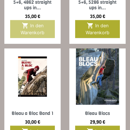
5+6, 4862 straight
5+6, 5286 straight
ups in...
ups in...
Preis
Preis
35,00 €
35,00 €


In den
In den
Warenkorb
Warenkorb
Bleau a Bloc Band 1
Bleau Blocs
Preis
Preis
30,00 €
29,90 €