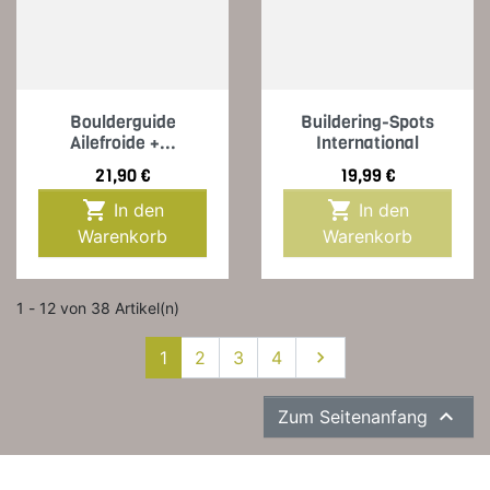
Boulderguide
Buildering-Spots
Ailefroide +...
International
Preis
Preis
21,90 €
19,99 €


In den
In den
Warenkorb
Warenkorb
1 - 12 von 38 Artikel(n)
Weiter
1
2
3
4


Zum Seitenanfang