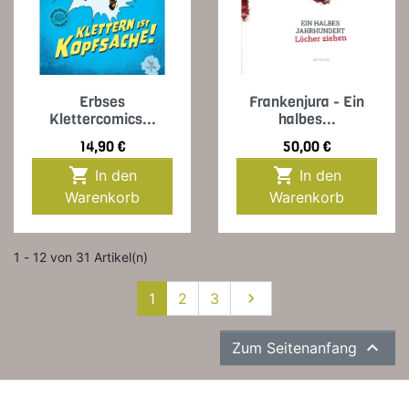
Erbses
Frankenjura - Ein
Klettercomics...
halbes...
Preis
Preis
14,90 €
50,00 €


In den
In den
Warenkorb
Warenkorb
1 - 12 von 31 Artikel(n)
Weiter
1
2
3


Zum Seitenanfang