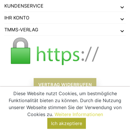
KUNDENSERVICE
IHR KONTO
TMMS-VERLAG
VERTRAG WIDERRUFEN
Diese Website nutzt Cookies, um bestmögliche
Funktionalität bieten zu können. Durch die Nutzung
unserer Webseite stimmen Sie der Verwendung von
Alle Preise verstehen sich inklusive Mehrwertsteuer und
zzgl.
Cookies zu.
Weitere Informationen
Versandkosten
Ich akzeptiere
© 2026 - tmms-verlag