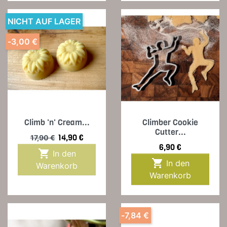
NICHT AUF LAGER
-3,00 €
Climb 'n' Cream...
Climber Cookie
Cutter...
Verkaufspreis
Preis
14,90 €
17,90 €
Preis
6,90 €

In den

In den
Warenkorb
Warenkorb
-7,84 €