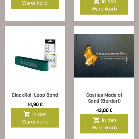

In den
Warenkorb
Warenkorb
BlackRoll Loop Band
Castles Made of
Sand (Berdorf)
Preis
14,90 €
Preis
42,00 €

In den

In den
Warenkorb
Warenkorb