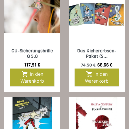
CU-Sicherungsbrille
Das Kichererbsen-
G 5.0
Paket (5...
Preis
Verkaufspreis
Preis
117,51 €
66,66 €
74,50 €


In den
In den
Warenkorb
Warenkorb