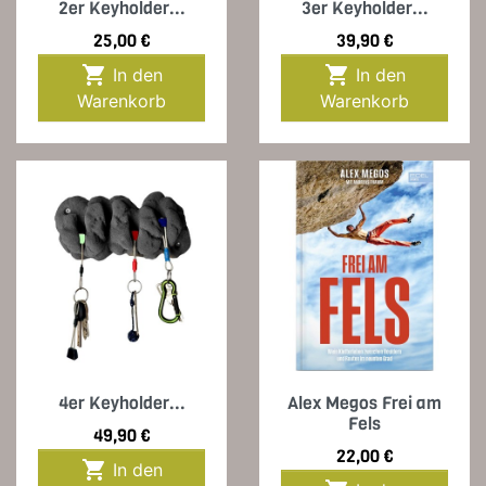
2er Keyholder...
3er Keyholder...
Preis
Preis
25,00 €
39,90 €


In den
In den
Warenkorb
Warenkorb
4er Keyholder...
Alex Megos Frei am
Fels
Preis
49,90 €
Preis
22,00 €

In den