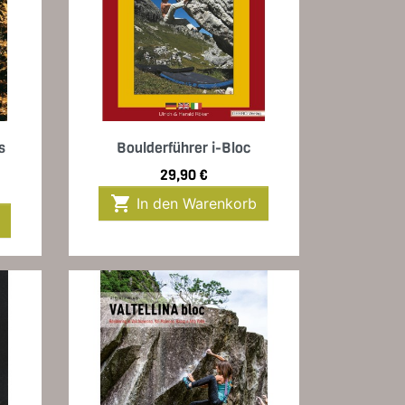
Vorschau

s
Boulderführer i-Bloc
Preis
29,90 €

In den Warenkorb