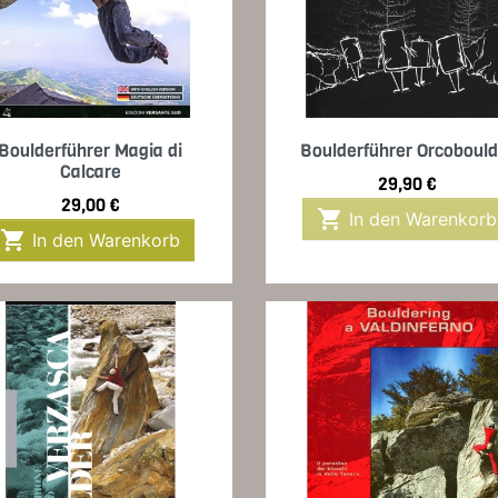
Vorschau
Vorschau


Boulderführer Magia di
Boulderführer Orcobould
Calcare
Preis
29,90 €
Preis
29,00 €

In den Warenkorb

In den Warenkorb