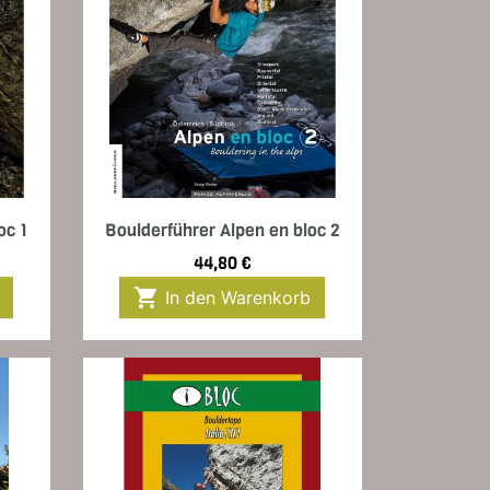
Vorschau

oc 1
Boulderführer Alpen en bloc 2
Preis
44,80 €

In den Warenkorb