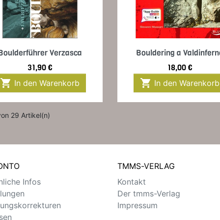
Vorschau
Vorschau


Boulderführer Verzasca
Bouldering a Valdinfer
Preis
Preis
31,90 €
18,00 €


In den Warenkorb
In den Warenkorb
von 29 Artikel(n)
KONTO
TMMS-VERLAG
liche Infos
Kontakt
llungen
Der tmms-Verlag
ungskorrekturen
Impressum
sen