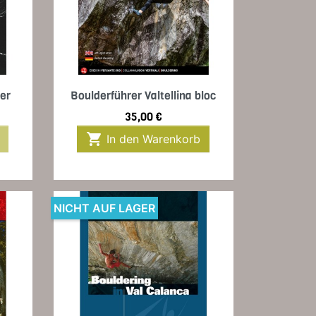
Vorschau

er
Boulderführer Valtellina bloc
Preis
35,00 €

In den Warenkorb
NICHT AUF LAGER