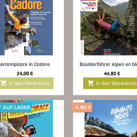
Vorschau
Vorschau


Arrampicare in Cadore
Boulderführer Alpen en bl
Preis
Preis
24,00 €
44,80 €


In den Warenkorb
In den Warenkorb
T AUF LAGER
-4,90 €