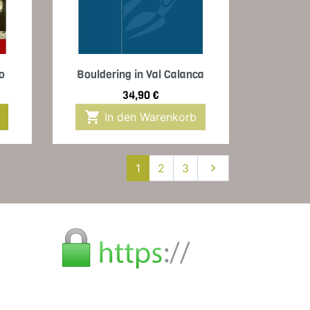
Vorschau

no
Bouldering in Val Calanca
Preis
34,90 €

In den Warenkorb
Weiter
1
2
3
