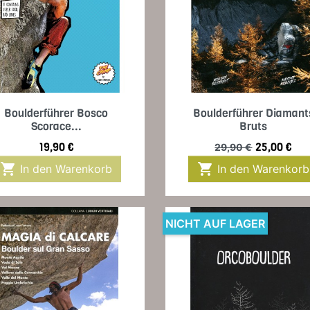
Vorschau
Vorschau


Boulderführer Bosco
Boulderführer Diamant
Scorace...
Bruts
Preis
Verkaufspreis
Preis
19,90 €
25,00 €
29,90 €


In den Warenkorb
In den Warenkorb
NICHT AUF LAGER