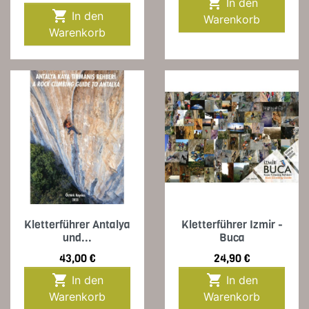

In den

In den
Warenkorb
Warenkorb
Kletterführer Antalya
Kletterführer Izmir -
und...
Buca
Preis
Preis
43,00 €
24,90 €


In den
In den
Warenkorb
Warenkorb