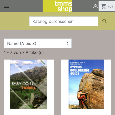


shopping_cart
(0)

1 - 7 von 7 Artikel(n)