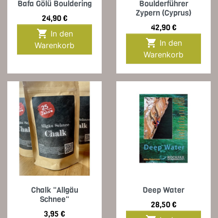
Bafa Gölü Bouldering
Boulderführer
Zypern (Cyprus)
Preis
24,90 €
Preis
42,90 €

In den

In den
Warenkorb
Warenkorb
Chalk "Allgäu
Deep Water
Schnee"
Preis
28,50 €
Preis
3,95 €