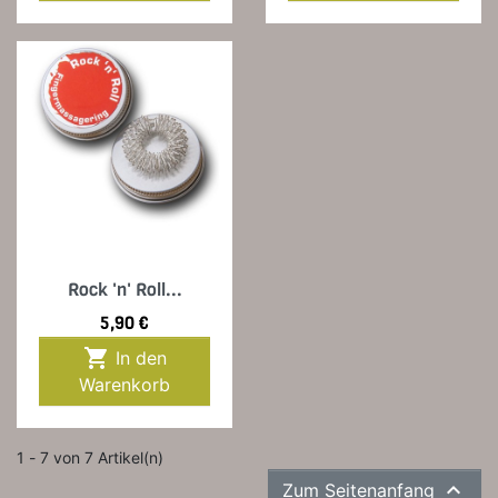
Rock 'n' Roll...
Preis
5,90 €

In den
Warenkorb
1 - 7 von 7 Artikel(n)

Zum Seitenanfang