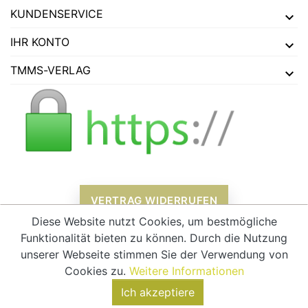
KUNDENSERVICE
IHR KONTO
TMMS-VERLAG
VERTRAG WIDERRUFEN
Diese Website nutzt Cookies, um bestmögliche
Funktionalität bieten zu können. Durch die Nutzung
unserer Webseite stimmen Sie der Verwendung von
Alle Preise verstehen sich inklusive Mehrwertsteuer und
zzgl.
Cookies zu.
Weitere Informationen
Versandkosten
Ich akzeptiere
© 2026 - tmms-verlag