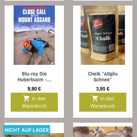
Blu-ray Die
Chalk "Allgäu
Huberbuam -...
Schnee"
Preis
Preis
9,90 €
3,95 €


In den
In den
Warenkorb
Warenkorb
NICHT AUF LAGER