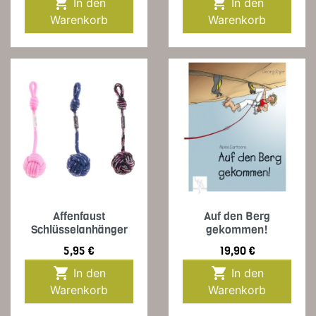


In den
In den
Warenkorb
Warenkorb
Affenfaust
Auf den Berg
Schlüsselanhänger
gekommen!
Preis
Preis
5,95 €
19,90 €


In den
In den
Warenkorb
Warenkorb