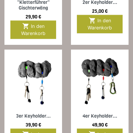
"Kletterführer"
2er Keyholder...
Gischterwäng
Preis
25,00 €
Preis
29,90 €

In den

In den
Warenkorb
Warenkorb
3er Keyholder...
4er Keyholder...
Preis
Preis
39,90 €
49,90 €