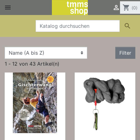


shopping_cart
(0)

Filter
1 - 12 von 43 Artikel(n)