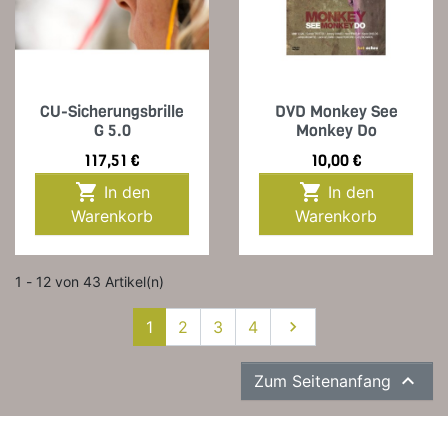
CU-Sicherungsbrille
DVD Monkey See
G 5.0
Monkey Do
Preis
Preis
117,51 €
10,00 €


In den
In den
Warenkorb
Warenkorb
1 - 12 von 43 Artikel(n)
Weiter
1
2
3
4


Zum Seitenanfang