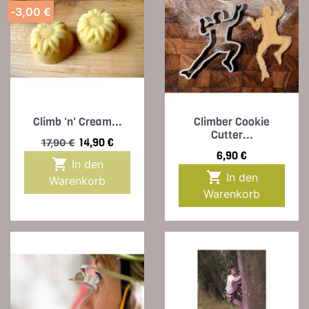
-3,00 €
Climb 'n' Cream...
Climber Cookie
Cutter...
Verkaufspreis
Preis
14,90 €
17,90 €
Preis
6,90 €

In den

In den
Warenkorb
Warenkorb