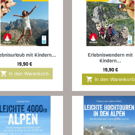
Vorschau
Vorschau


ebnisurlaub mit Kindern...
Erlebniswandern mit
Kindern...
Preis
19,90 €
Preis
19,90 €

In den Warenkorb

In den Warenkorb