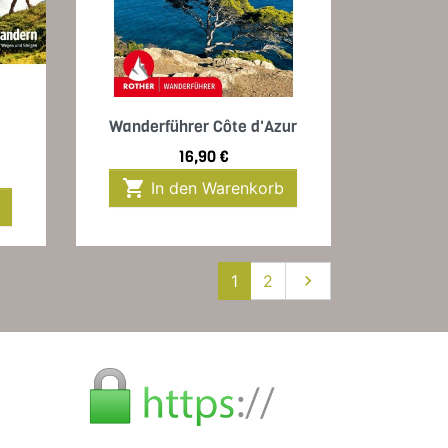
Vorschau

Wanderführer Côte d'Azur
Preis
16,90 €

In den Warenkorb
Weiter
1
2
