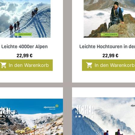
Vorschau
Vorschau


Leichte 4000er Alpen
Leichte Hochtouren in den
Preis
Preis
22,99 €
22,99 €


In den Warenkorb
In den Warenkorb