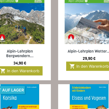
Vorschau
Vorschau


Alpin-Lehrplan
Alpin-Lehrplan Wetter..
Bergwandern...
Preis
29,90 €
Preis
34,90 €

In den Warenkorb

In den Warenkorb
T AUF LAGER