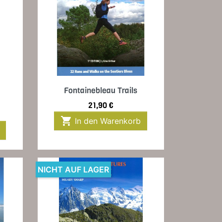
Vorschau

Fontainebleau Trails
Preis
21,90 €

In den Warenkorb
NICHT AUF LAGER