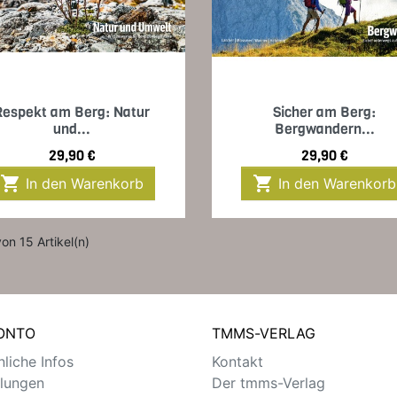
Vorschau
Vorschau


Respekt am Berg: Natur
Sicher am Berg:
und...
Bergwandern...
Preis
Preis
29,90 €
29,90 €


In den Warenkorb
In den Warenkorb
von 15 Artikel(n)
KONTO
TMMS-VERLAG
liche Infos
Kontakt
llungen
Der tmms-Verlag