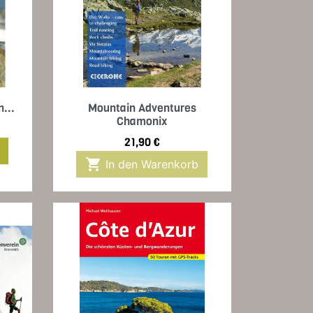
Vorschau

...
Mountain Adventures
Chamonix
Preis
21,90 €

In den Warenkorb