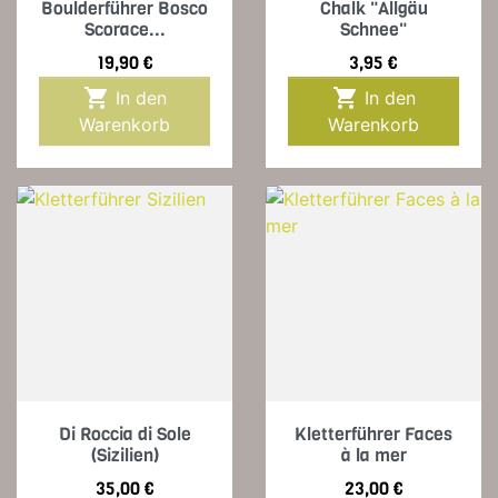
Boulderführer Bosco
Chalk "Allgäu
Scorace...
Schnee"
Preis
Preis
19,90 €
3,95 €


In den
In den
Warenkorb
Warenkorb
Di Roccia di Sole
Kletterführer Faces
(Sizilien)
à la mer
Preis
Preis
35,00 €
23,00 €