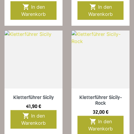


In den
In den
Warenkorb
Warenkorb
Kletterführer Sicily
Kletterführer Sicily-
Rock
Preis
41,90 €
Preis
32,00 €

In den

In den
Warenkorb
Warenkorb