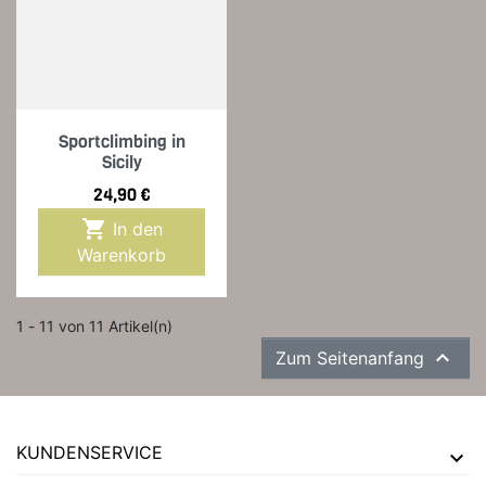
Sportclimbing in
Sicily
Preis
24,90 €

In den
Warenkorb
1 - 11 von 11 Artikel(n)

Zum Seitenanfang
KUNDENSERVICE