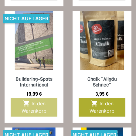
NICHT AUF LAGER
Buildering-Spots
Chalk "Allgäu
International
Schnee"
Preis
Preis
19,99 €
3,95 €


In den
In den
Warenkorb
Warenkorb
NICHT AUF LAGER
NICHT AUF LAGER