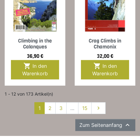
Climbing in the
Crag Climbs in
Calanques
Chamonix
Preis
Preis
36,90 €
32,00 €


In den
In den
Warenkorb
Warenkorb
1 - 12 von 173 Artikel(n)
Weiter
1
2
3
…
15


Zum Seitenanfang