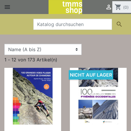


shopping_cart
(0)

1 - 12 von 173 Artikel(n)
NICHT AUF LAGER