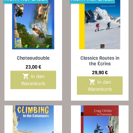
Chateaudouble
Classics Routes in
the Écrins
Preis
23,00 €
Preis
29,90 €

In den

In den
Warenkorb
Warenkorb