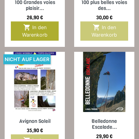
100 Grandes voies
100 plus belles voies
plaisir...
des...
Preis
Preis
26,90 €
30,00 €


In den
In den
Warenkorb
Warenkorb
NICHT AUF LAGER
Avignon Soleil
Belledonne
Escalade...
Preis
35,90 €
Preis
29,90 €