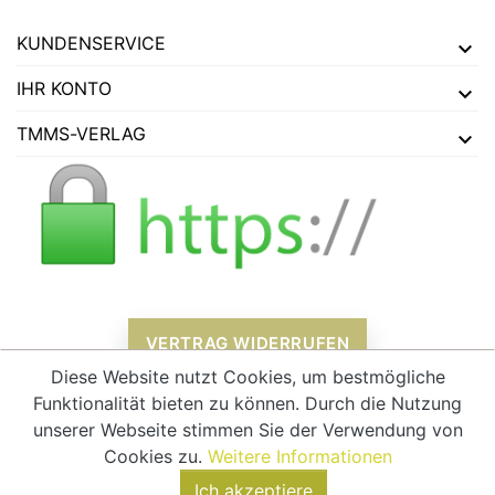
KUNDENSERVICE
IHR KONTO
TMMS-VERLAG
VERTRAG WIDERRUFEN
Diese Website nutzt Cookies, um bestmögliche
Funktionalität bieten zu können. Durch die Nutzung
unserer Webseite stimmen Sie der Verwendung von
Alle Preise verstehen sich inklusive Mehrwertsteuer und
zzgl.
Cookies zu.
Weitere Informationen
Versandkosten
Ich akzeptiere
© 2026 - tmms-verlag