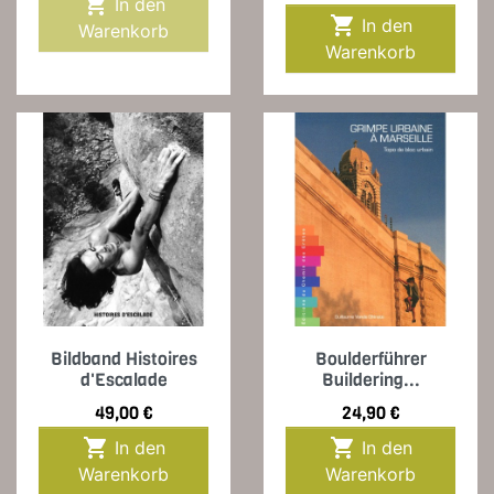

In den

In den
Warenkorb
Warenkorb
Bildband Histoires
Boulderführer
d'Escalade
Buildering...
Preis
Preis
49,00 €
24,90 €


In den
In den
Warenkorb
Warenkorb