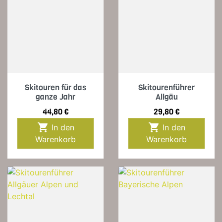
Skitouren für das
Skitourenführer
ganze Jahr
Allgäu
Preis
Preis
44,80 €
29,80 €


In den
In den
Warenkorb
Warenkorb