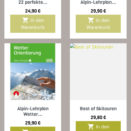
22 perfekte...
Alpin-Lehrplan...
Preis
Preis
24,90 €
29,90 €


In den
In den
Warenkorb
Warenkorb
Alpin-Lehrplan
Best of Skitouren
Wetter...
Preis
29,80 €
Preis
29,90 €

In den