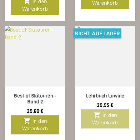

In den
Warenkorb
Warenkorb
NICHT AUF LAGER
Best of Skitouren -
Lehrbuch Lawine
Band 2
Preis
29,95 €
Preis
29,80 €

In den

In den
Warenkorb
Warenkorb