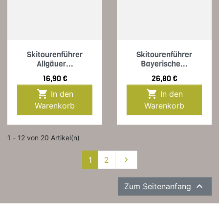
Skitourenführer
Skitourenführer
Allgäuer...
Bayerische...
Preis
Preis
16,90 €
26,80 €


In den
In den
Warenkorb
Warenkorb
1 - 12 von 20 Artikel(n)
Weiter
1
2


Zum Seitenanfang