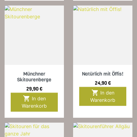
Münchner
Natürlich mit Öffis!
Skitourenberge
Preis
24,90 €
Preis
29,90 €

In den

In den
Warenkorb
Warenkorb