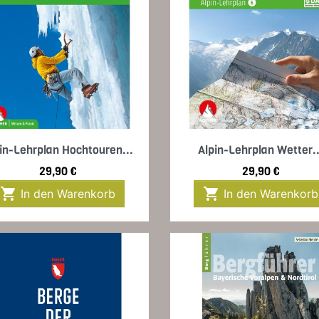
Vorschau
Vorschau


in-Lehrplan Hochtouren...
Alpin-Lehrplan Wetter..
Preis
Preis
29,90 €
29,90 €


In den Warenkorb
In den Warenkorb