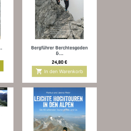
Vorschau

..
Bergführer Berchtesgaden
&...
Preis
24,80 €

In den Warenkorb