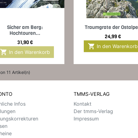
Vorschau
Vorschau


Sicher am Berg:
Traumgrate der Ostalp
Hochtouren...
Preis
24,99 €
Preis
31,90 €

In den Warenkorb

In den Warenkorb
von 11 Artikel(n)
KONTO
TMMS-VERLAG
liche Infos
Kontakt
llungen
Der tmms-Verlag
ungskorrekturen
Impressum
sen
heine