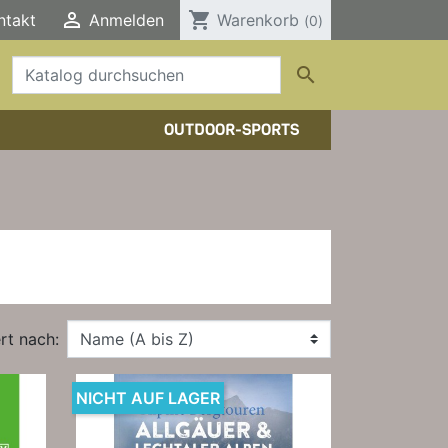

shopping_cart
ntakt
Anmelden
Warenkorb
(0)

OUTDOOR-SPORTS
HTOUREN
HER/COMICS
TOURENFÜHRER
DERFÜHRER
RBÜCHER
ELE, T-SHIRTS, SONSTIGES
rt nach:
NICHT AUF LAGER