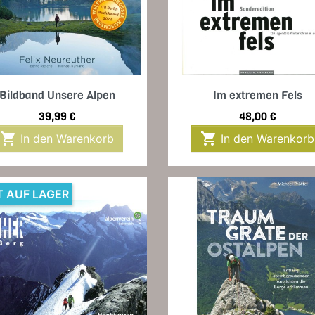
Vorschau
Vorschau


Bildband Unsere Alpen
Im extremen Fels
Preis
Preis
39,99 €
48,00 €


In den Warenkorb
In den Warenkorb
T AUF LAGER