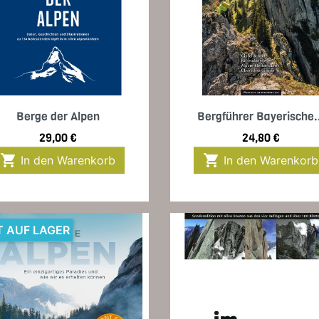
Vorschau
Vorschau


Berge der Alpen
Bergführer Bayerische.
Preis
Preis
29,00 €
24,80 €


In den Warenkorb
In den Warenkorb
T AUF LAGER