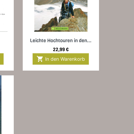
Vorschau

Leichte Hochtouren in den...
Preis
22,99 €

In den Warenkorb