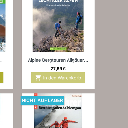
Vorschau

.
Alpine Bergtouren Allgäuer...
Preis
27,99 €

In den Warenkorb
NICHT AUF LAGER