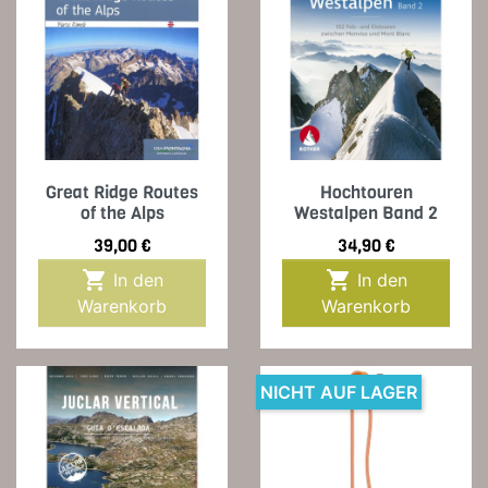
Great Ridge Routes
Hochtouren
of the Alps
Westalpen Band 2
Preis
Preis
39,00 €
34,90 €


In den
In den
Warenkorb
Warenkorb
NICHT AUF LAGER