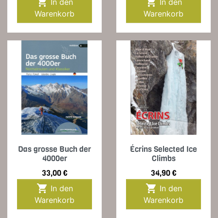


In den
In den
Warenkorb
Warenkorb
Das grosse Buch der
Écrins Selected Ice
4000er
Climbs
Preis
Preis
33,00 €
34,90 €


In den
In den
Warenkorb
Warenkorb