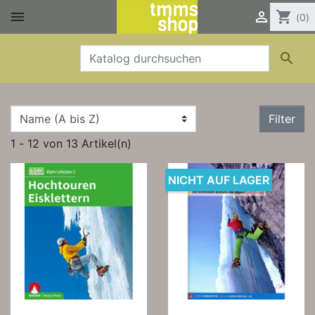


shopping_cart
(0)

Filter
1 - 12 von 13 Artikel(n)
NICHT AUF LAGER