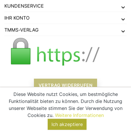
KUNDENSERVICE
IHR KONTO
TMMS-VERLAG
VERTRAG WIDERRUFEN
Diese Website nutzt Cookies, um bestmögliche
Funktionalität bieten zu können. Durch die Nutzung
unserer Webseite stimmen Sie der Verwendung von
Alle Preise verstehen sich inklusive Mehrwertsteuer und
zzgl.
Cookies zu.
Weitere Informationen
Versandkosten
Ich akzeptiere
© 2026 - tmms-verlag