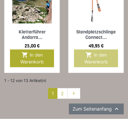
Kletterführer
Standplatzschlinge
Andorra...
Connect...
Preis
Preis
25,00 €
49,95 €


In den
In den
Warenkorb
Warenkorb
1 - 12 von 13 Artikel(n)
Weiter
1
2


Zum Seitenanfang