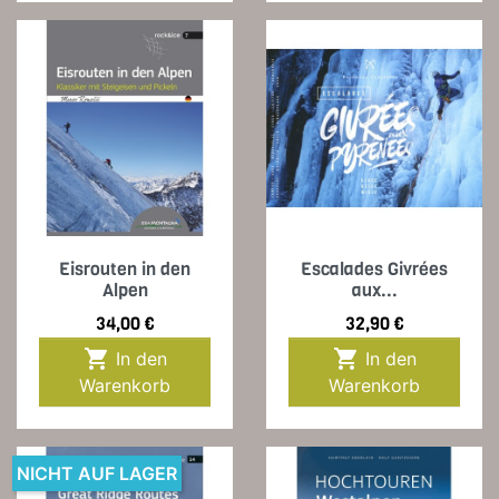
Eisrouten in den
Escalades Givrées
Alpen
aux...
Preis
Preis
34,00 €
32,90 €


In den
In den
Warenkorb
Warenkorb
NICHT AUF LAGER