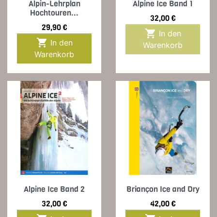
Alpin-Lehrplan
Alpine Ice Band 1
Hochtouren...
Preis
32,00 €
Preis
29,90 €

In den

In den
Warenkorb
Warenkorb
Alpine Ice Band 2
Briançon Ice and Dry
Preis
Preis
32,00 €
42,00 €