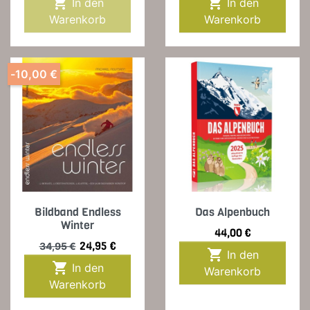


In den
In den
Warenkorb
Warenkorb
-10,00 €
Bildband Endless
Das Alpenbuch
Winter
Preis
44,00 €
Verkaufspreis
Preis
24,95 €
34,95 €

In den

In den
Warenkorb
Warenkorb