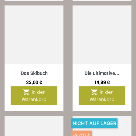
Das Skibuch
Die ultimative...
Preis
Preis
35,00 €
14,99 €


In den
In den
Warenkorb
Warenkorb
NICHT AUF LAGER
-2,00 €