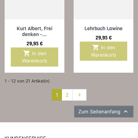
Kurt Albert, Frei
Lehrbuch Lawine
denken -...
Preis
29,95 €
Preis
29,95 €

In den

In den
Warenkorb
Warenkorb
1 - 12 von 21 Artikel(n)
Weiter
1
2


Zum Seitenanfang