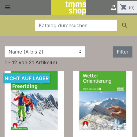


shopping_cart
(0)

Filter
1 - 12 von 21 Artikel(n)
NICHT AUF LAGER