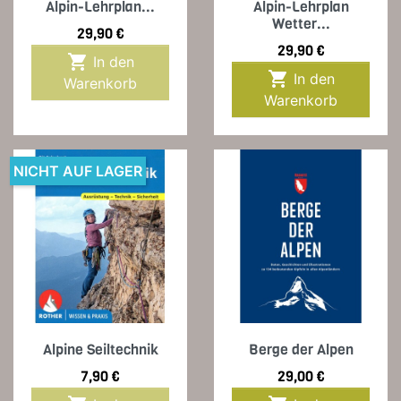
Alpin-Lehrplan...
Alpin-Lehrplan
Wetter...
Preis
29,90 €
Preis
29,90 €

In den

In den
Warenkorb
Warenkorb
NICHT AUF LAGER
Alpine Seiltechnik
Berge der Alpen
Preis
Preis
7,90 €
29,00 €