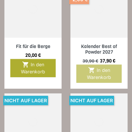
Fit für die Berge
Kalender Best of
Powder 2027
Preis
20,00 €
Verkaufspreis
Preis
37,90 €
39,90 €

In den

In den
Warenkorb
Warenkorb
NICHT AUF LAGER
NICHT AUF LAGER