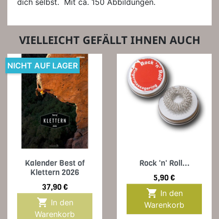
dich selbst. Mit ca. 150 Abbildungen.
VIELLEICHT GEFÄLLT IHNEN AUCH
NICHT AUF LAGER
Kalender Best of
Rock 'n' Roll...
Klettern 2026
Preis
5,90 €
Preis
37,90 €

In den

In den
Warenkorb
Warenkorb