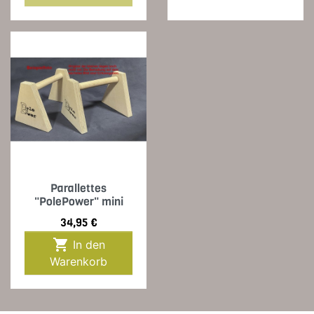
Parallettes
"PolePower" mini
Preis
34,95 €

In den
Warenkorb