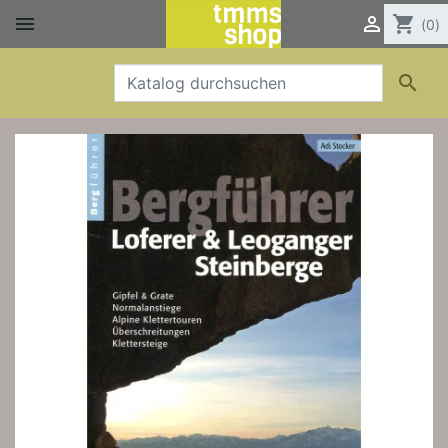


shopping_cart
(0)
