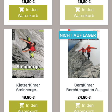
Preis
Preis
39,80 €
39,80 €


In den
In den
Warenkorb
Warenkorb
NICHT AUF LAGER
Kletterführer
Bergführer
Steinberge...
Berchtesgaden &...
Preis
Preis
49,80 €
24,80 €


In den
In den
Warenkorb
Warenkorb