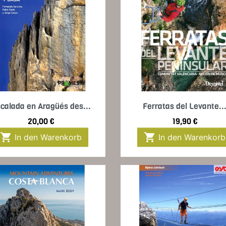
Vorschau
Vorschau


calada en Aragüés des...
Ferratas del Levante..
Preis
Preis
20,00 €
19,90 €


In den Warenkorb
In den Warenkorb