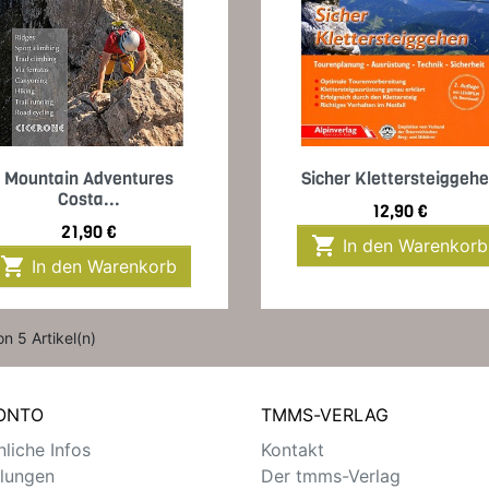
Vorschau
Vorschau


Mountain Adventures
Sicher Klettersteiggeh
Costa...
Preis
12,90 €
Preis
21,90 €

In den Warenkorb

In den Warenkorb
on 5 Artikel(n)
KONTO
TMMS-VERLAG
liche Infos
Kontakt
llungen
Der tmms-Verlag