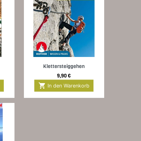
Vorschau

.
Klettersteiggehen
Preis
9,90 €

In den Warenkorb