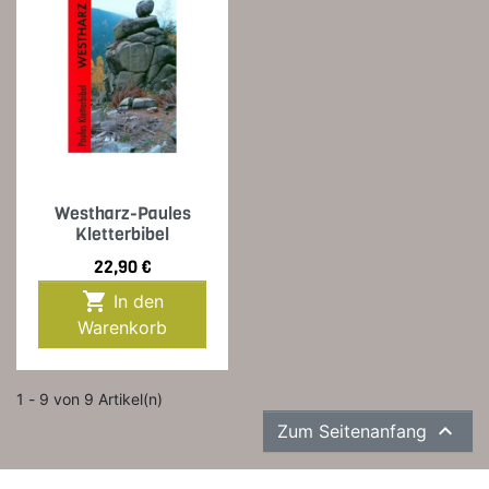
Westharz-Paules
Kletterbibel
Preis
22,90 €

In den
Warenkorb
1 - 9 von 9 Artikel(n)

Zum Seitenanfang