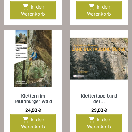


In den
In den
Warenkorb
Warenkorb
Klettern im
Klettertopo Land
Teutoburger Wald
der...
Preis
Preis
24,90 €
29,00 €


In den
In den
Warenkorb
Warenkorb