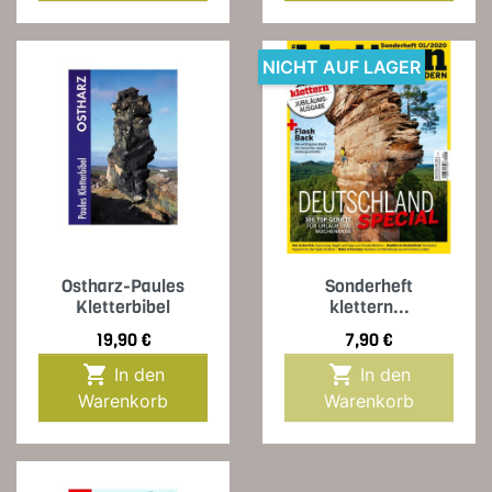
NICHT AUF LAGER
Ostharz-Paules
Sonderheft
Kletterbibel
klettern...
Preis
Preis
19,90 €
7,90 €


In den
In den
Warenkorb
Warenkorb