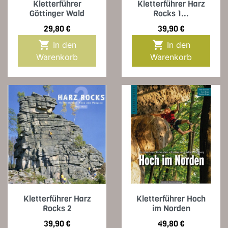
Kletterführer
Kletterführer Harz
Göttinger Wald
Rocks 1...
Preis
Preis
29,80 €
39,90 €


In den
In den
Warenkorb
Warenkorb
Kletterführer Harz
Kletterführer Hoch
Rocks 2
im Norden
Preis
Preis
39,90 €
49,80 €