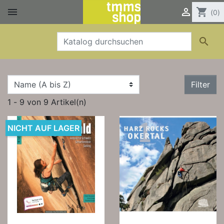


shopping_cart
(0)

Filter
1 - 9 von 9 Artikel(n)
NICHT AUF LAGER