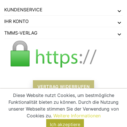
KUNDENSERVICE
IHR KONTO
TMMS-VERLAG
VERTRAG WIDERRUFEN
Diese Website nutzt Cookies, um bestmögliche
Funktionalität bieten zu können. Durch die Nutzung
unserer Webseite stimmen Sie der Verwendung von
Alle Preise verstehen sich inklusive Mehrwertsteuer und
zzgl.
Cookies zu.
Weitere Informationen
Versandkosten
Ich akzeptiere
© 2026 - tmms-verlag