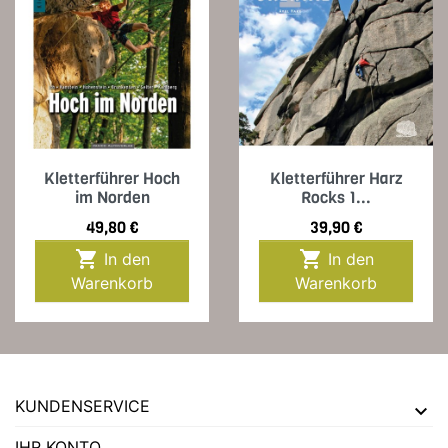
Kletterführer Hoch
Kletterführer Harz
im Norden
Rocks 1...
Preis
Preis
49,80 €
39,90 €


In den
In den
Warenkorb
Warenkorb
KUNDENSERVICE
IHR KONTO