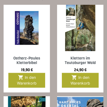
Ostharz-Paules
Klettern im
Kletterbibel
Teutoburger Wald
Preis
Preis
19,90 €
24,90 €


In den
In den
Warenkorb
Warenkorb