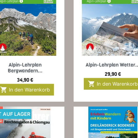
Vorschau
Vorschau


Alpin-Lehrplan
Alpin-Lehrplan Wetter..
Bergwandern...
Preis
29,90 €
Preis
34,90 €

In den Warenkorb

In den Warenkorb
T AUF LAGER