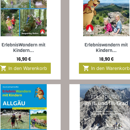
Vorschau
Vorschau


ErlebnisWandern mit
Erlebniswandern mit
Kindern...
Kindern...
Preis
Preis
16,90 €
18,90 €


In den Warenkorb
In den Warenkorb