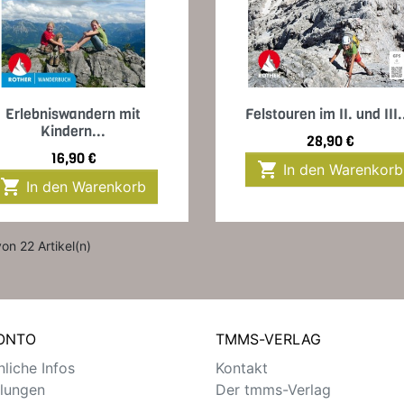
Vorschau
Vorschau


Erlebniswandern mit
Felstouren im II. und III..
Kindern...
Preis
28,90 €
Preis
16,90 €

In den Warenkorb

In den Warenkorb
von 22 Artikel(n)
KONTO
TMMS-VERLAG
liche Infos
Kontakt
llungen
Der tmms-Verlag