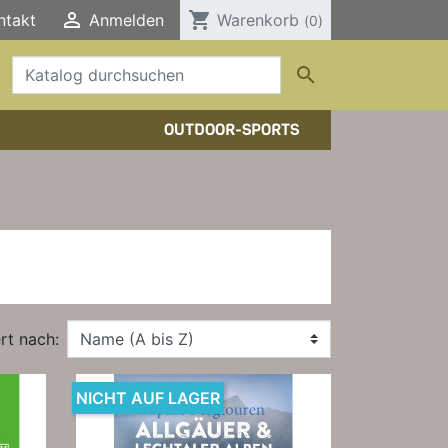

shopping_cart
ntakt
Anmelden
Warenkorb
(0)

OUTDOOR-SPORTS
HTOUREN
HER/COMICS
TOURENFÜHRER
DERFÜHRER
RBÜCHER
ELE, T-SHIRTS, SONSTIGES
rt nach:
NICHT AUF LAGER