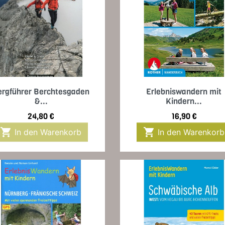
Vorschau
Vorschau


ergführer Berchtesgaden
Erlebniswandern mit
&...
Kindern...
Preis
Preis
24,80 €
16,90 €


In den Warenkorb
In den Warenkorb