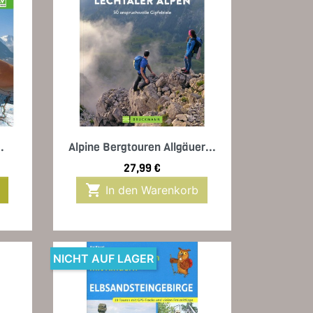
Vorschau

.
Alpine Bergtouren Allgäuer...
Preis
27,99 €

In den Warenkorb
NICHT AUF LAGER