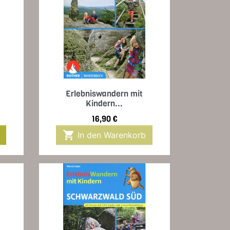
Vorschau

Erlebniswandern mit
Kindern...
Preis
16,90 €

In den Warenkorb