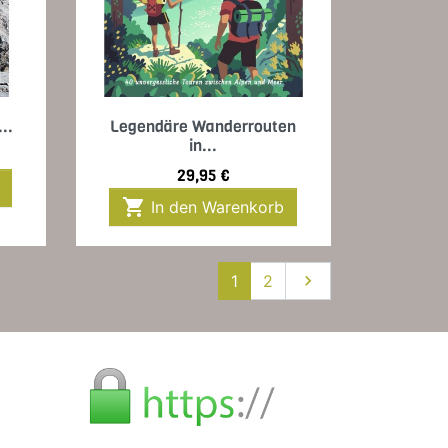
Vorschau

..
Legendäre Wanderrouten
in...
Preis
29,95 €

In den Warenkorb
Weiter
1
2
