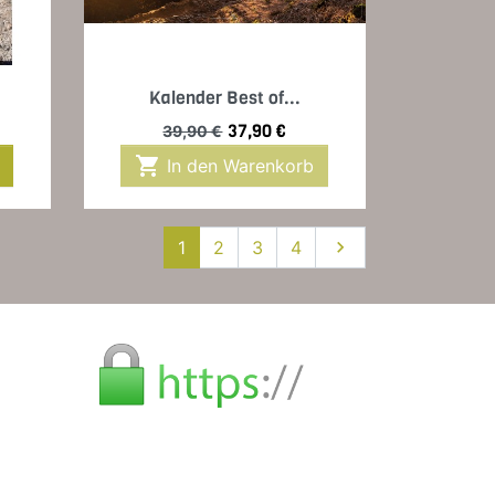
Vorschau

Kalender Best of...
Verkaufspreis
Preis
37,90 €
39,90 €

In den Warenkorb
Weiter
1
2
3
4
