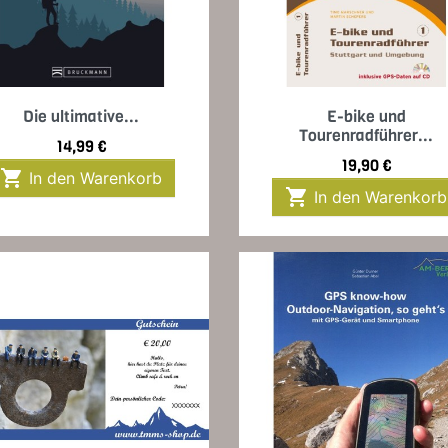
Vorschau
Vorschau


Die ultimative...
E-bike und
Tourenradführer...
Preis
14,99 €
Preis
19,90 €

In den Warenkorb

In den Warenkorb