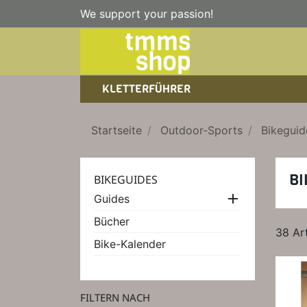
We support your passion!
KLETTERFÜHRER
SPORTKLETTERFÜHRER
NICE TO HAVE!
WANDERFÜHRER
Startseite
Outdoor-Sports
Bikeguid
EISKLETTERFÜHRER
KLETTERSTEIGFÜHRER
TRAINING
BÜCHER
BI
BIKEGUIDES
KLETTER-KALENDER

Guides
Bücher
38 Ar
Bike-Kalender
FILTERN NACH