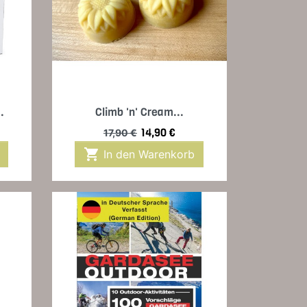
Vorschau

.
Climb 'n' Cream...
Verkaufspreis
Preis
14,90 €
17,90 €

In den Warenkorb