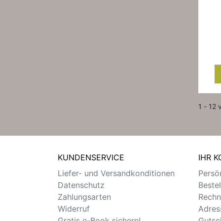
1 - 12 
KUNDENSERVICE
IHR 
Liefer- und Versandkonditionen
Persön
Datenschutz
Beste
Zahlungsarten
Rechn
Widerruf
Adres
Gratis e-Book sichern!
Gutsc