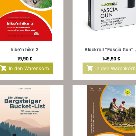
Vorschau
Vorschau


bike'n hike 3
Blackroll "Fascia Gun"..
Preis
Preis
19,90 €
149,90 €


In den Warenkorb
In den Warenkorb