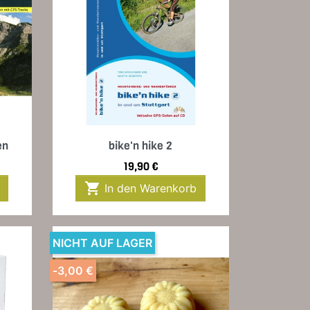
Vorschau

en
bike'n hike 2
Preis
19,90 €

In den Warenkorb
NICHT AUF LAGER
-3,00 €