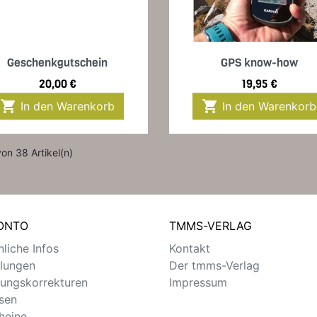
Vorschau
Vorschau


Geschenkgutschein
GPS know-how
Preis
Preis
20,00 €
19,95 €


In den Warenkorb
In den Warenkorb
von 38 Artikel(n)
KONTO
TMMS-VERLAG
liche Infos
Kontakt
llungen
Der tmms-Verlag
ungskorrekturen
Impressum
sen
heine