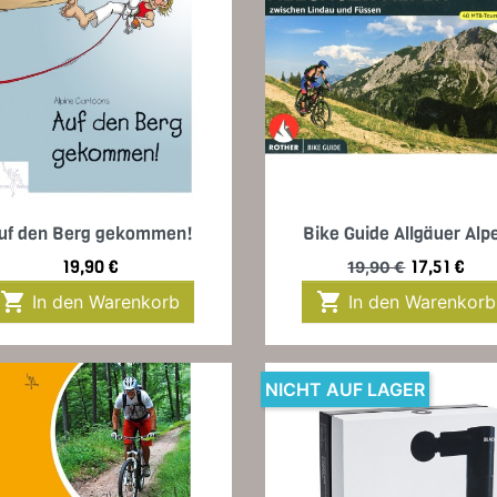
Vorschau
Vorschau


uf den Berg gekommen!
Bike Guide Allgäuer Alp
Preis
Verkaufspreis
Preis
19,90 €
17,51 €
19,90 €


In den Warenkorb
In den Warenkorb
NICHT AUF LAGER