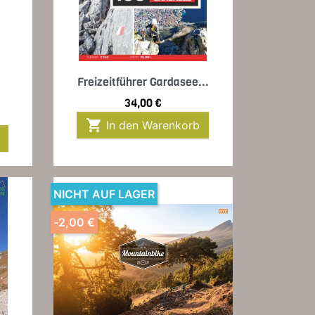
Vorschau

Freizeitführer Gardasee...
Preis
34,00 €

In den Warenkorb
NICHT AUF LAGER
-2,00 €