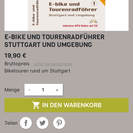
E-BIKE UND TOURENRADFÜHRER
STUTTGART UND UMGEBUNG
19,90 €
Bruttopreis
ohne Versandkosten
Biketouren rund um Stuttgart
Menge
-
+

IN DEN WARENKORB
Teilen