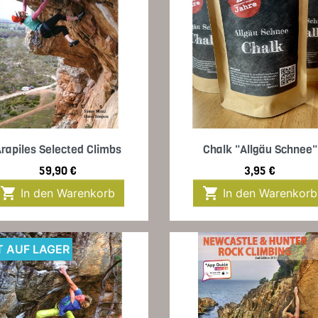
Vorschau
Vorschau


rapiles Selected Climbs
Chalk "Allgäu Schnee"
Preis
Preis
59,90 €
3,95 €


In den Warenkorb
In den Warenkorb
T AUF LAGER