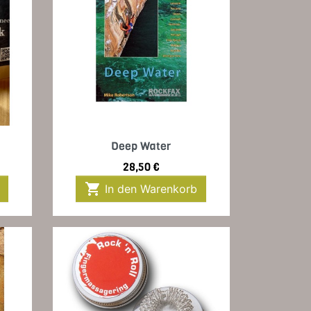
Vorschau

Deep Water
Preis
28,50 €

In den Warenkorb