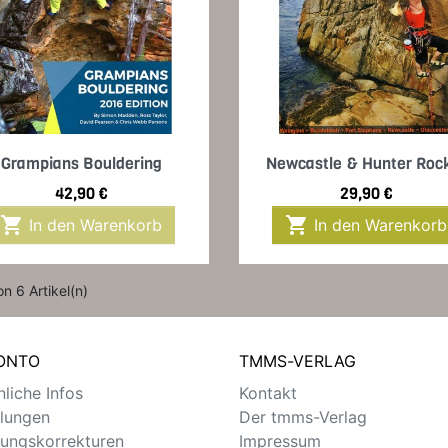
Vorschau
Vorschau


Grampians Bouldering
Newcastle & Hunter Rock
Preis
Preis
42,90 €
29,90 €


In den Warenkorb
In den Warenkorb
on 6 Artikel(n)
KONTO
TMMS-VERLAG
liche Infos
Kontakt
llungen
Der tmms-Verlag
ungskorrekturen
Impressum