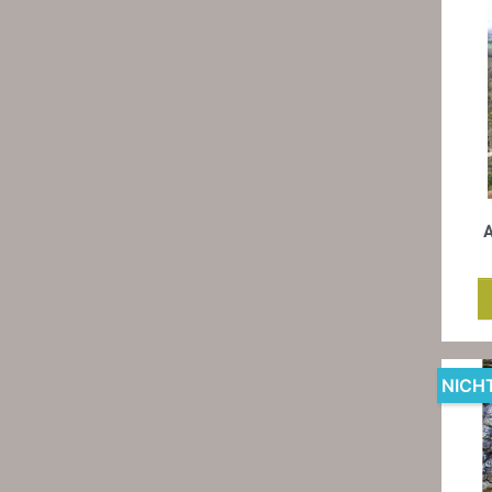
A
NICH