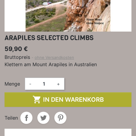
ARAPILES SELECTED CLIMBS
59,90 €
Bruttopreis
ohne Versandkosten
Klettern am Mount Arapiles in Australien
Menge
-
+

IN DEN WARENKORB
Teilen