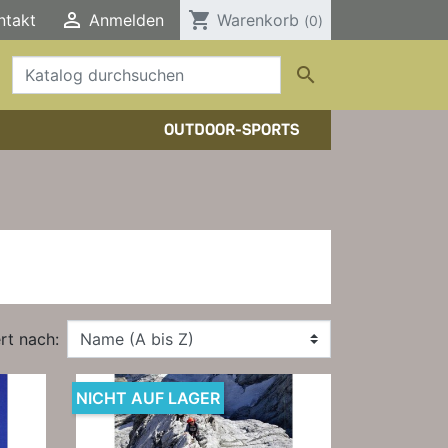

shopping_cart
ntakt
Anmelden
Warenkorb
(0)

OUTDOOR-SPORTS
HTOUREN
HER/COMICS
TOURENFÜHRER
DERFÜHRER
RBÜCHER
ELE, T-SHIRTS, SONSTIGES
rt nach:
NICHT AUF LAGER