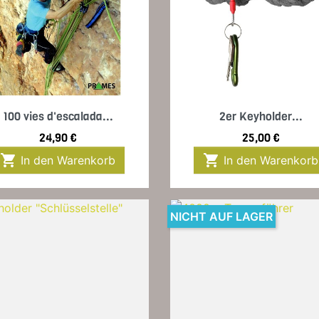
Vorschau
Vorschau


100 vies d'escalada...
2er Keyholder...
Preis
Preis
24,90 €
25,00 €


In den Warenkorb
In den Warenkorb
NICHT AUF LAGER