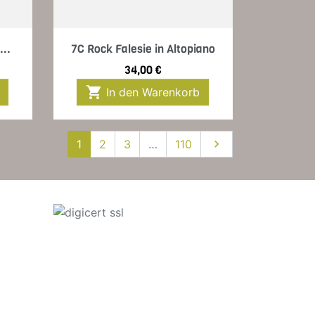
Vorschau

...
7C Rock Falesie in Altopiano
Preis
34,00 €

In den Warenkorb
Weiter
1
2
3
…
110
