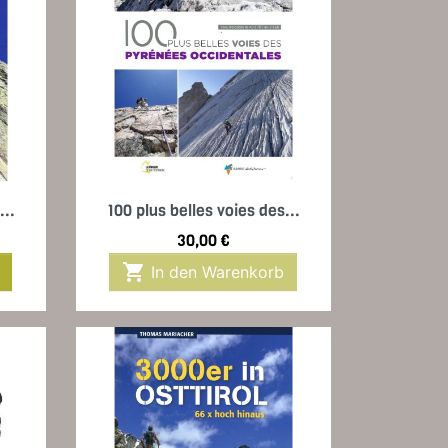
Vorschau

...
100 plus belles voies des...
Preis
30,00 €

In den Warenkorb