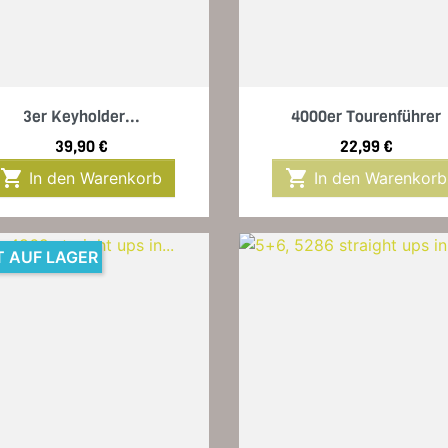
Vorschau
Vorschau


3er Keyholder...
4000er Tourenführer
Preis
Preis
39,90 €
22,99 €


In den Warenkorb
In den Warenkorb
T AUF LAGER