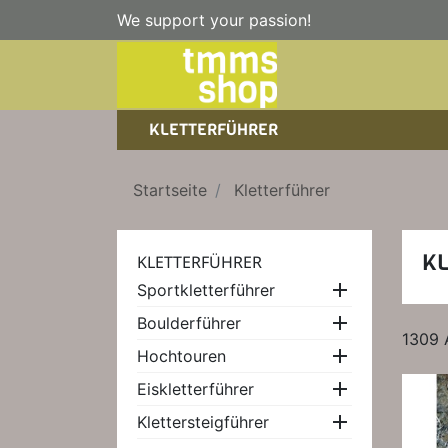
We support your passion!
KLETTERFÜHRER
SPORTKLETTERFÜHRER
NICE TO HAVE!
WANDERFÜHRER
Startseite
Kletterführer
EISKLETTERFÜHRER
KLETTERSTEIGFÜHRER
TRAINING
BÜCHER
K
KLETTERFÜHRER
KLETTER-KALENDER

Sportkletterführer

Boulderführer
1309 

Hochtouren

Eiskletterführer

Klettersteigführer