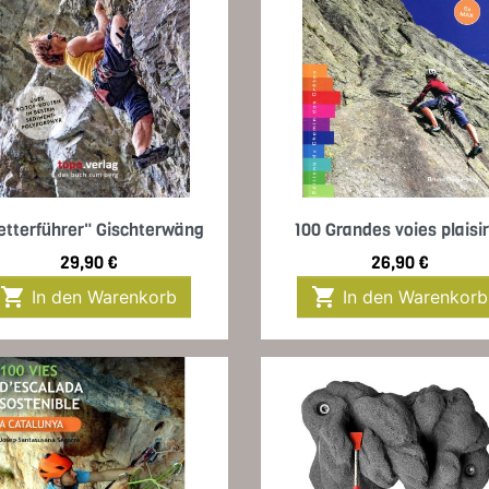
Vorschau
Vorschau


etterführer" Gischterwäng
100 Grandes voies plaisir
Preis
Preis
29,90 €
26,90 €


In den Warenkorb
In den Warenkorb