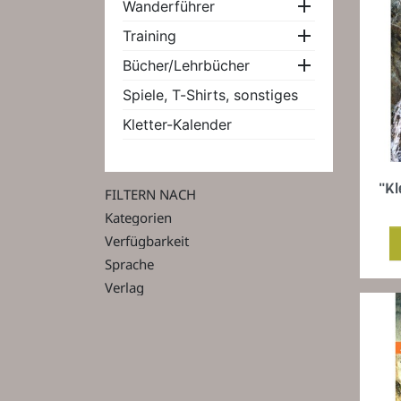

Wanderführer

Training

Bücher/Lehrbücher
Spiele, T-Shirts, sonstiges
Kletter-Kalender
"Kl
FILTERN NACH
Kategorien
Verfügbarkeit
Sprache
Verlag