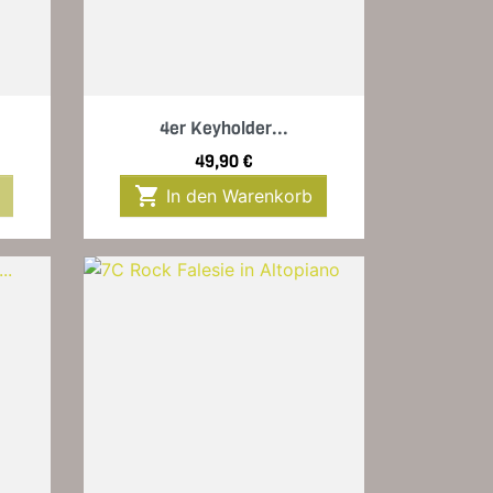
Vorschau

4er Keyholder...
Preis
49,90 €

In den Warenkorb