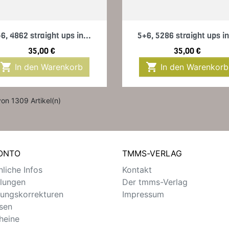
Vorschau
Vorschau


6, 4862 straight ups in...
5+6, 5286 straight ups in
Preis
Preis
35,00 €
35,00 €


In den Warenkorb
In den Warenkorb
von 1309 Artikel(n)
KONTO
TMMS-VERLAG
liche Infos
Kontakt
llungen
Der tmms-Verlag
ungskorrekturen
Impressum
sen
heine