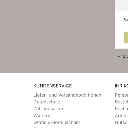
5+
1 - 12 
KUNDENSERVICE
IHR 
Liefer- und Versandkonditionen
Persön
Datenschutz
Beste
Zahlungsarten
Rechn
Widerruf
Adres
Gratis e-Book sichern!
Gutsc