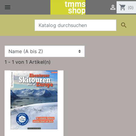


shopping_cart
(0)

1 - 1 von 1 Artikel(n)