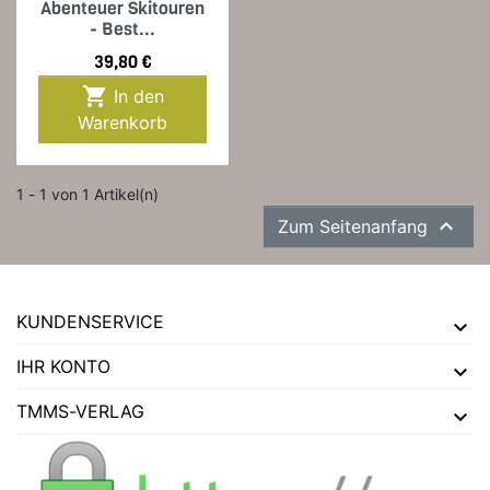
Abenteuer Skitouren
- Best...
Preis
39,80 €

In den
Warenkorb
1 - 1 von 1 Artikel(n)

Zum Seitenanfang
KUNDENSERVICE
IHR KONTO
TMMS-VERLAG