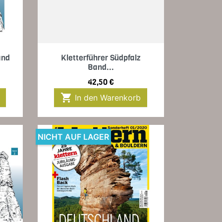
Vorschau

and
Kletterführer Südpfalz
Band...
Preis
42,50 €

In den Warenkorb
NICHT AUF LAGER