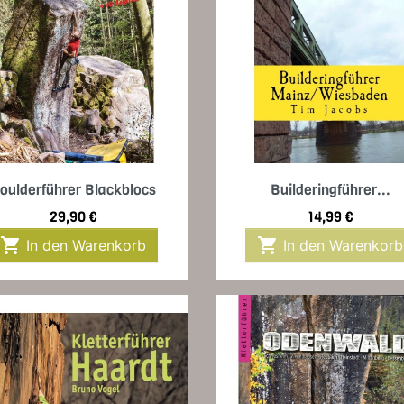
Vorschau
Vorschau


oulderführer Blackblocs
Builderingführer...
Preis
Preis
29,90 €
14,99 €


In den Warenkorb
In den Warenkorb