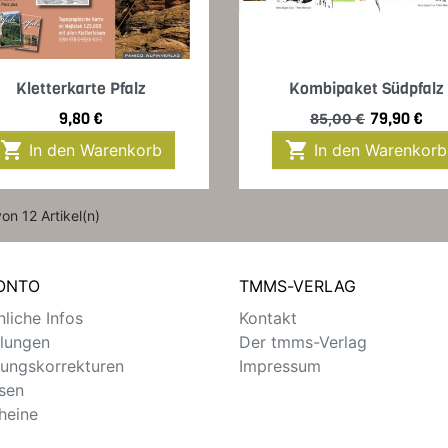
Vorschau
Vorschau


Kletterkarte Pfalz
Kombipaket Südpfalz
Preis
Verkaufspreis
Preis
9,80 €
79,90 €
85,00 €


In den Warenkorb
In den Warenkorb
von 12 Artikel(n)
KONTO
TMMS-VERLAG
liche Infos
Kontakt
llungen
Der tmms-Verlag
ungskorrekturen
Impressum
sen
heine