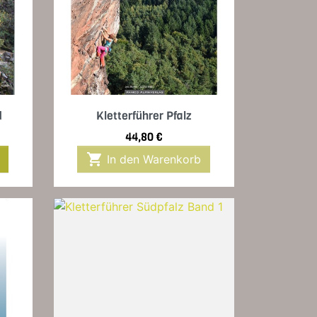
Vorschau

d
Kletterführer Pfalz
Preis
44,80 €

In den Warenkorb