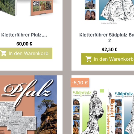
Vorschau
Vorschau


Kletterführer Pfalz,...
Kletterführer Südpfalz B
2
Preis
60,00 €
Preis
42,50 €

In den Warenkorb

In den Warenkorb
-5,10 €