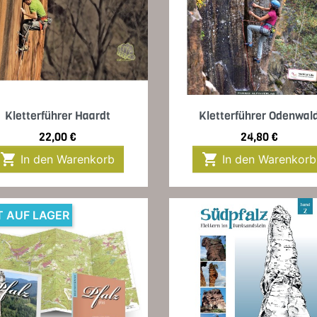
Vorschau
Vorschau


Kletterführer Haardt
Kletterführer Odenwal
Preis
Preis
22,00 €
24,80 €


In den Warenkorb
In den Warenkorb
T AUF LAGER