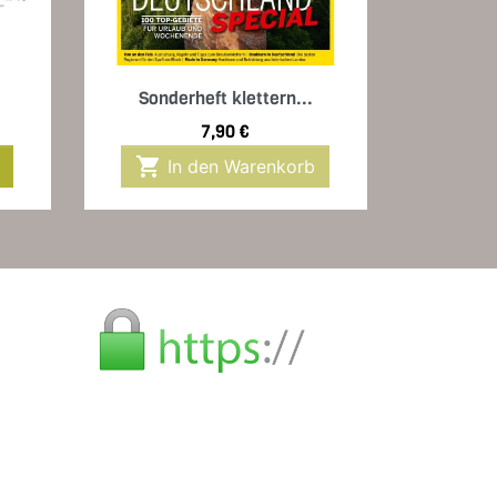
Vorschau

Sonderheft klettern...
Preis
7,90 €

In den Warenkorb