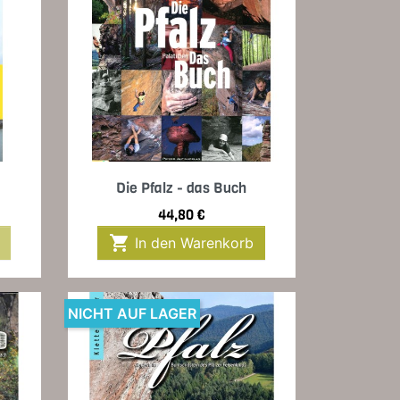
Vorschau

Die Pfalz - das Buch
Preis
44,80 €

In den Warenkorb
NICHT AUF LAGER