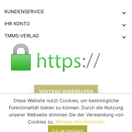
KUNDENSERVICE
IHR KONTO
TMMS-VERLAG
VERTRAG WIDERRUFEN
Diese Website nutzt Cookies, um bestmögliche
Funktionalität bieten zu können. Durch die Nutzung
unserer Webseite stimmen Sie der Verwendung von
Alle Preise verstehen sich inklusive Mehrwertsteuer und
zzgl.
Cookies zu.
Weitere Informationen
Versandkosten
Ich akzeptiere
© 2026 - tmms-verlag