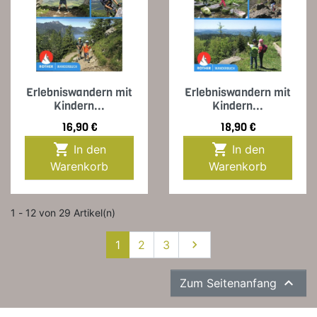
Erlebniswandern mit
Erlebniswandern mit
Kindern...
Kindern...
Preis
Preis
16,90 €
18,90 €


In den
In den
Warenkorb
Warenkorb
1 - 12 von 29 Artikel(n)
Weiter
1
2
3


Zum Seitenanfang