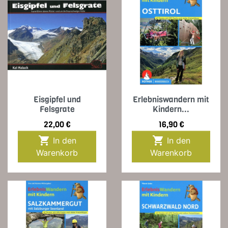
Eisgipfel und
Erlebniswandern mit
Felsgrate
Kindern...
Preis
Preis
22,00 €
16,90 €


In den
In den
Warenkorb
Warenkorb