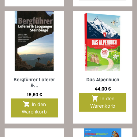
Bergführer Loferer
Das Alpenbuch
&...
Preis
44,00 €
Preis
19,80 €

In den

In den
Warenkorb
Warenkorb