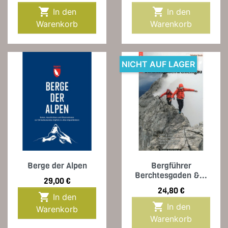


In den
In den
Warenkorb
Warenkorb
NICHT AUF LAGER
Berge der Alpen
Bergführer
Berchtesgaden &...
Preis
29,00 €
Preis
24,80 €

In den

In den
Warenkorb
Warenkorb