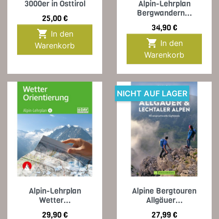
3000er in Osttirol
Alpin-Lehrplan
Bergwandern...
Preis
25,00 €
Preis
34,90 €

In den

In den
Warenkorb
Warenkorb
NICHT AUF LAGER
Alpin-Lehrplan
Alpine Bergtouren
Wetter...
Allgäuer...
Preis
Preis
29,90 €
27,99 €