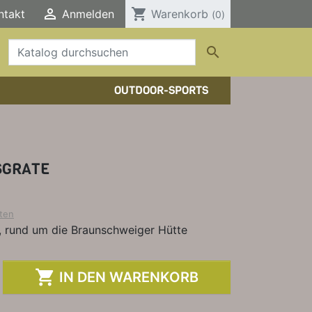

shopping_cart
ntakt
Anmelden
Warenkorb
(0)

OUTDOOR-SPORTS
HTOUREN
HER/COMICS
TOURENFÜHRER
DERFÜHRER
RBÜCHER
SGRATE
ELE, T-SHIRTS, SONSTIGES
ten
l, rund um die Braunschweiger Hütte

IN DEN WARENKORB