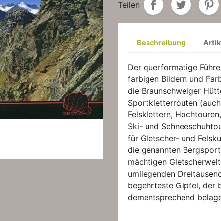
Teilen
Beschreibung
Artik
Der querformatige Führer 
farbigen Bildern und Far
die Braunschweiger Hütt
Sportkletterrouten (auch
Felsklettern, Hochtouren
Ski- und Schneeschuhto
für Gletscher- und Felsk
die genannten Bergsportd
mächtigen Gletscherwelt 
umliegenden Dreitausende
begehrteste Gipfel, de
dementsprechend belage