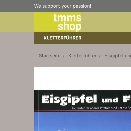
We support your passion!
KLETTERFÜHRER
SPORTKLETTERFÜHRER
NICE TO HAVE!
WANDERFÜHRER
Startseite
Kletterführer
Eisgipfel un
EISKLETTERFÜHRER
KLETTERSTEIGFÜHRER
TRAINING
BÜCHER
KLETTER-KALENDER