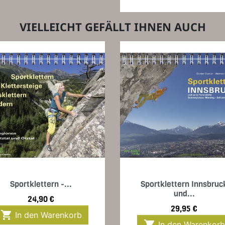
VIELLEICHT GEFÄLLT IHNEN AUCH
Vorschau
Vorschau


Sportklettern -...
Sportklettern Innsbruc
und...
Preis
24,90 €
Preis
29,95 €

In den Warenkorb

In den Warenkorb