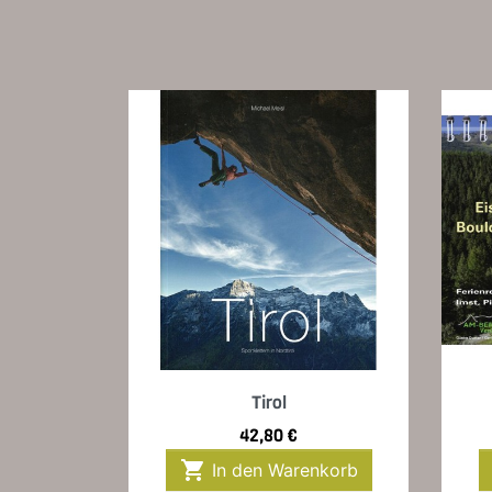
Vorschau

Tirol
Preis
42,80 €

In den Warenkorb