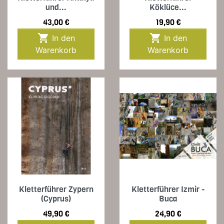
und...
Köklüce...
Preis
Preis
43,00 €
19,90 €


In den
In den
Warenkorb
Warenkorb
Kletterführer Zypern
Kletterführer Izmir -
(Cyprus)
Buca
Preis
Preis
49,90 €
24,90 €