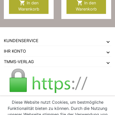


In den
In den
Warenkorb
Warenkorb
KUNDENSERVICE
IHR KONTO
TMMS-VERLAG
Diese Website nutzt Cookies, um bestmögliche
Funktionalität bieten zu können. Durch die Nutzung
VERTRAG WIDERRUFEN
unserer Webseite stimmen Sie der Verwendung von