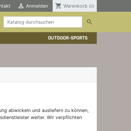

shopping_cart
ntakt
Anmelden
Warenkorb
(0)

OUTDOOR-SPORTS
HTOUREN
HER/COMICS
TOURENFÜHRER
DERFÜHRER
RBÜCHER
ELE, T-SHIRTS, SONSTIGES
ung abwickeln und ausliefern zu können,
dienstleister weiter. Wir verpflichten