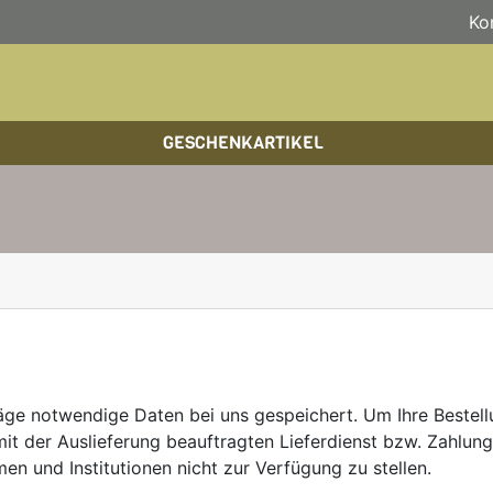
Ko
GESCHENKARTIKEL
BOULDERFÜHRER
WANDKALENDER
HOCHTOUREN
HOC
BÜC
SKI
KLETTERSTEIGFÜHRER
BIKEGUIDES
WAN
LEH
BÜCHER/LEHRBÜCHER
OUTDOOR-KALENDER
SPI
äge notwendige Daten bei uns gespeichert. Um Ihre Bestell
it der Auslieferung beauftragten Lieferdienst bzw. Zahlungs
en und Institutionen nicht zur Verfügung zu stellen.