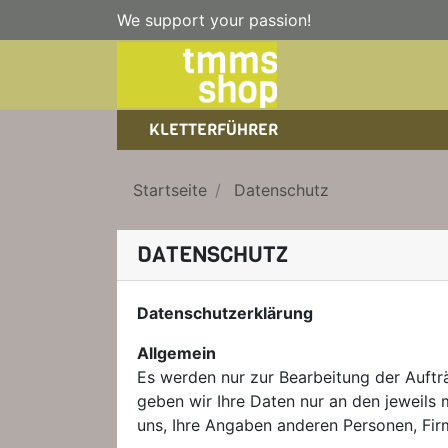
We support your passion!
KLETTERFÜHRER
SPORTKLETTERFÜHRER
NICE TO HAVE!
WANDERFÜHRER
Startseite
Datenschutz
EISKLETTERFÜHRER
KLETTERSTEIGFÜHRER
TRAINING
BÜCHER
DATENSCHUTZ
KLETTER-KALENDER
Datenschutzerklärung
Allgemein
Es werden nur zur Bearbeitung der Auftr
geben wir Ihre Daten nur an den jeweils m
uns, Ihre Angaben anderen Personen, Firm