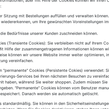
 Informationen, aber mit Hilfe der Cookies können wir Ihre
:
r Sitzung mit Bestellungen auffüllen und verwalten können.
n wiedererkennen, um Ihre gewünschten Voreinstellungen im
f die Bedürfnisse unserer Kunden zuschneiden können.
s (Transiente Cookies): Sie verbleiben nicht auf Ihrem Com
it Hilfe der zusammengetragenen Informationen können wi
eise können wir unsere Website immer weiter optimieren, in
zung vereinfachen.
 "permanente" Cookies (Persistente Cokies) verwendet: S
trierungs-Services bei Ihren nächsten Besuchen zu vereinf
lt haben, während Sie weiter shoppen. Zudem müssen Sie I
eingeben. "Permanente" Cookies können vom Benutzer manuel
espeichert. Danach werden sie automatisch gelöscht.
s standardmäßig. Sie können in den Sicherheitseinstellung