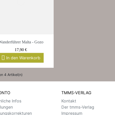
Vorschau

Wanderführer Malta - Gozo
Preis
17,90 €

In den Warenkorb
on 4 Artikel(n)
KONTO
TMMS-VERLAG
liche Infos
Kontakt
llungen
Der tmms-Verlag
ungskorrekturen
Impressum