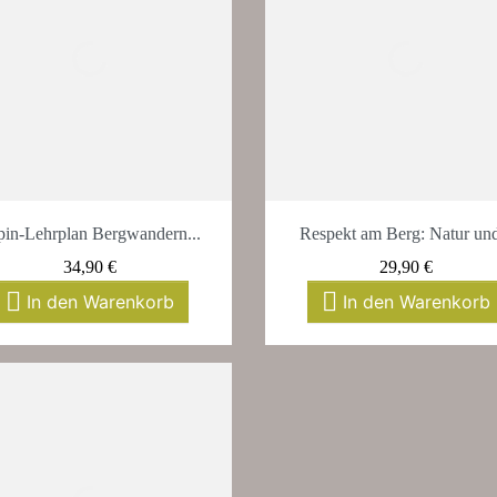
Vorschau
Vorschau


pin-Lehrplan Bergwandern...
Respekt am Berg: Natur und
Preis
Preis
34,90 €
29,90 €


In den Warenkorb
In den Warenkorb