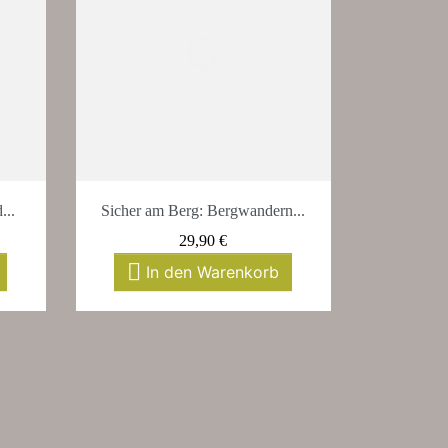
Vorschau

...
Sicher am Berg: Bergwandern...
Preis
29,90 €

In den Warenkorb