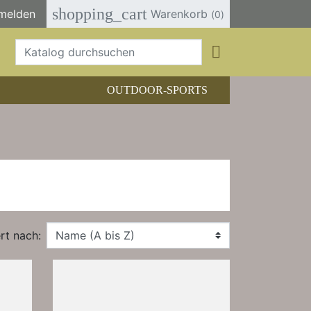
shopping_cart
melden
Warenkorb
(0)

OUTDOOR-SPORTS
CHTOUREN
HER/COMICS
TOURENFÜHRER
NDERFÜHRER
HRBÜCHER
ELE, T-SHIRTS, SONSTIGES
rt nach: