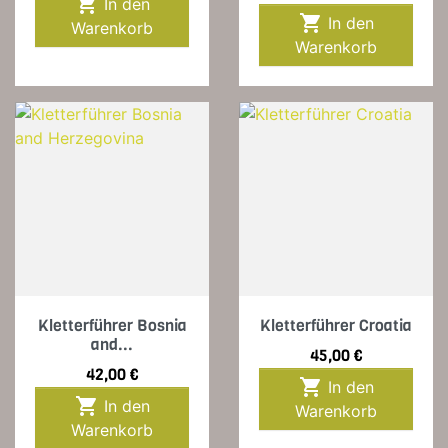

In den

In den
Warenkorb
Warenkorb
Kletterführer Bosnia
Kletterführer Croatia
and...
Preis
45,00 €
Preis
42,00 €

In den

In den
Warenkorb
Warenkorb