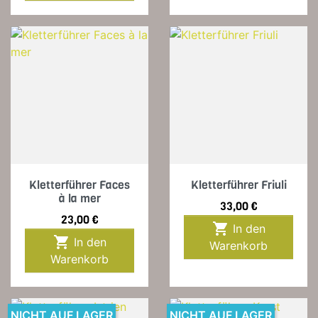
Kletterführer Faces
Kletterführer Friuli
à la mer
Preis
33,00 €
Preis
23,00 €

In den

In den
Warenkorb
Warenkorb
NICHT AUF LAGER
NICHT AUF LAGER