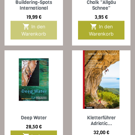
Buildering-Spots
Chalk "Allgäu
International
Schnee"
Preis
Preis
19,99 €
3,95 €


In den
In den
Warenkorb
Warenkorb
Deep Water
Kletterführer
Adriatic...
Preis
28,50 €
Preis
32,00 €