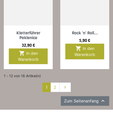
Kletterführer
Rock 'n' Roll...
Paklenica
Preis
5,90 €
Preis
32,90 €

In den

In den
Warenkorb
Warenkorb
1 - 12 von 16 Artikel(n)
Weiter
1
2


Zum Seitenanfang