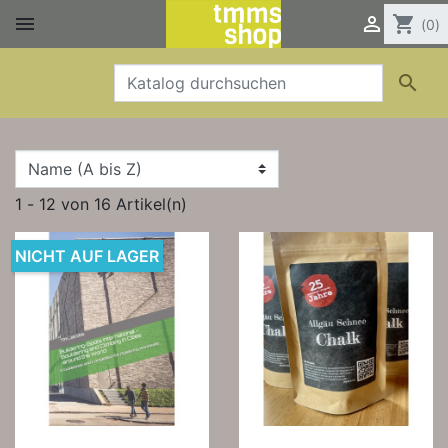


shopping_cart
(0)

1 - 12 von 16 Artikel(n)
NICHT AUF LAGER