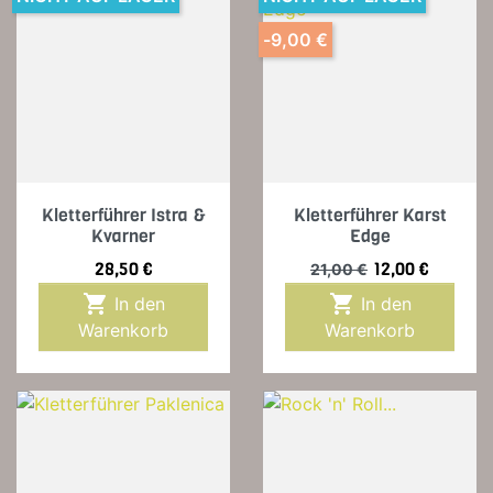
-9,00 €
Kletterführer Istra &
Kletterführer Karst
Kvarner
Edge
Preis
Verkaufspreis
Preis
28,50 €
12,00 €
21,00 €


In den
In den
Warenkorb
Warenkorb