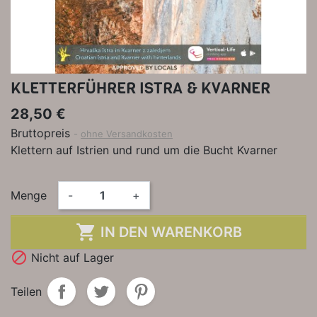
KLETTERFÜHRER ISTRA & KVARNER
28,50 €
Bruttopreis
ohne Versandkosten
Klettern auf Istrien und rund um die Bucht Kvarner
Menge
-
+

IN DEN WARENKORB

Nicht auf Lager
Teilen