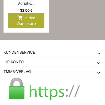
Adriatic...
Preis
32,00 €

In den
Warenkorb
KUNDENSERVICE
IHR KONTO
TMMS-VERLAG