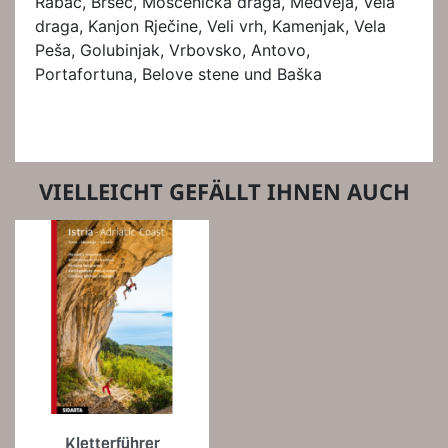
Rabac, Brseč, Moščenićka draga, Medveja, Vela
draga, Kanjon Rječine, Veli vrh, Kamenjak, Vela
Peša, Golubinjak, Vrbovsko, Antovo,
Portafortuna, Belove stene und Baška
VIELLEICHT GEFÄLLT IHNEN AUCH
Kletterführer