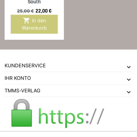
South
Verkaufspreis
Preis
22,00 €
25,00 €

In den
Warenkorb
KUNDENSERVICE
IHR KONTO
TMMS-VERLAG