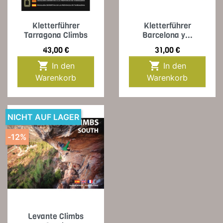
Kletterführer
Kletterführer
Tarragona Climbs
Barcelona y...
Preis
Preis
43,00 €
31,00 €


In den
In den
Warenkorb
Warenkorb
NICHT AUF LAGER
-12%
Levante Climbs