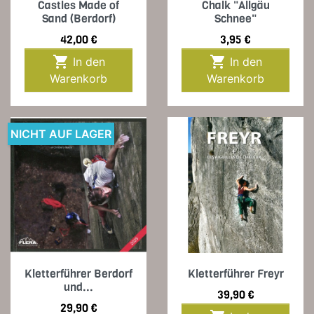
Castles Made of
Chalk "Allgäu
Sand (Berdorf)
Schnee"
Preis
Preis
42,00 €
3,95 €


In den
In den
Warenkorb
Warenkorb
NICHT AUF LAGER
Kletterführer Berdorf
Kletterführer Freyr
und...
Preis
39,90 €
Preis
29,90 €