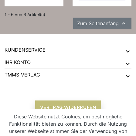
1 - 6 von 6 Artikel(n)

Zum Seitenanfang
KUNDENSERVICE
IHR KONTO
TMMS-VERLAG
VERTRAG WIDERRUFEN
Diese Website nutzt Cookies, um bestmögliche
Funktionalität bieten zu können. Durch die Nutzung
unserer Webseite stimmen Sie der Verwendung von
Alle Preise verstehen sich inklusive Mehrwertsteuer und
zzgl.