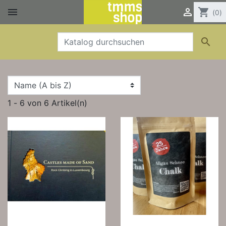


shopping_cart
(0)

1 - 6 von 6 Artikel(n)