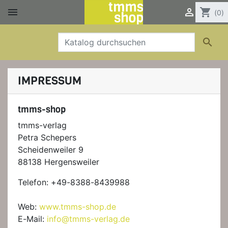


shopping_cart
(0)

IMPRESSUM
tmms-shop
tmms-verlag
Petra Schepers
Scheidenweiler 9
88138 Hergensweiler
Telefon: +49-8388-8439988
Web:
www.tmms-shop.de
E-Mail:
info@tmms-verlag.de