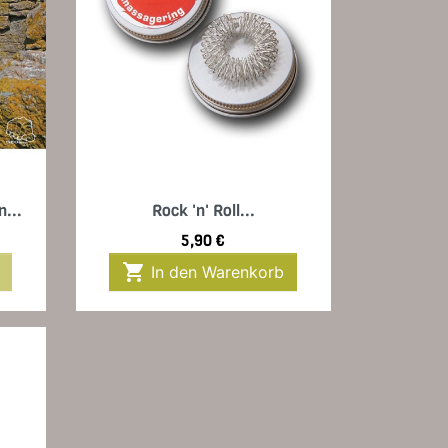
Vorschau

...
Rock 'n' Roll...
Preis
5,90 €

In den Warenkorb