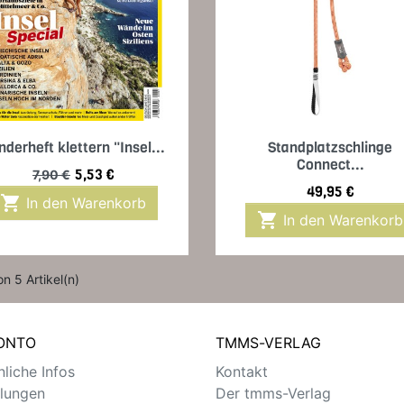
Vorschau
Vorschau


nderheft klettern "Insel...
Standplatzschlinge
Connect...
Verkaufspreis
Preis
5,53 €
7,90 €
Preis
49,95 €

In den Warenkorb

In den Warenkorb
on 5 Artikel(n)
KONTO
TMMS-VERLAG
liche Infos
Kontakt
llungen
Der tmms-Verlag