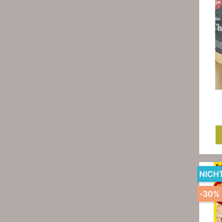
NICH
-30%