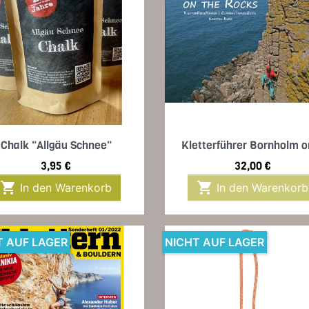
Vorschau
Vorschau


Chalk "Allgäu Schnee"
Kletterführer Bornholm on
Preis
Preis
3,95 €
32,00 €


In den Warenkorb
In den Warenkorb
T AUF LAGER
NICHT AUF LAGER