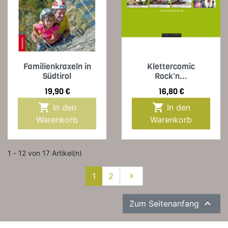
Familienkraxeln in
Klettercomic
Südtirol
Rock'n...
Preis
Preis
19,90 €
16,80 €


In den
In den
Warenkorb
Warenkorb
1 - 12 von 17 Artikel(n)
Weiter
1
2


Zum Seitenanfang