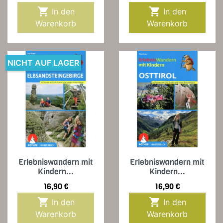


In den
In den
Warenkorb
Warenkorb
NICHT AUF LAGER
Erlebniswandern mit
Erlebniswandern mit
Kindern...
Kindern...
Preis
Preis
16,90 €
16,90 €


In den
In den
Warenkorb
Warenkorb