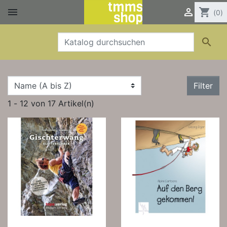


shopping_cart
(0)

Filter
1 - 12 von 17 Artikel(n)