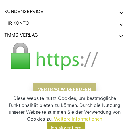
KUNDENSERVICE
IHR KONTO
TMMS-VERLAG
VERTRAG WIDERRUFEN
Diese Website nutzt Cookies, um bestmögliche
Funktionalität bieten zu können. Durch die Nutzung
unserer Webseite stimmen Sie der Verwendung von
Alle Preise verstehen sich inklusive Mehrwertsteuer und
zzgl.
Cookies zu.
Weitere Informationen
Versandkosten
Ich akzeptiere
© 2026 - tmms-verlag