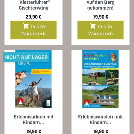
"Kletterführer"
Auf den Berg
Gischterwäng
gekommen!
Preis
Preis
29,90 €
19,90 €


In den
In den
Warenkorb
Warenkorb
NICHT AUF LAGER
Erlebnisurlaub mit
Erlebniswandern mit
Kindern...
Kindern...
Preis
Preis
19,90 €
16,90 €