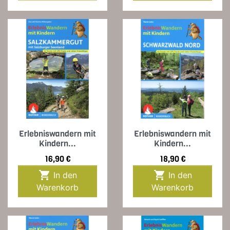
Erlebniswandern mit
Erlebniswandern mit
Kindern...
Kindern...
Preis
Preis
16,90 €
18,90 €


In den
In den
Warenkorb
Warenkorb