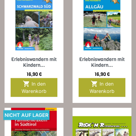
Erlebniswandern mit
Erlebniswandern mit
Kindern...
Kindern...
Preis
Preis
16,90 €
16,90 €


In den
In den
Warenkorb
Warenkorb
NICHT AUF LAGER