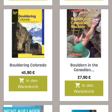
Bouldering Colorado
Bouldern in the
Canadian...
Preis
45,90 €
Preis
27,90 €

In den

In den
Warenkorb
Warenkorb
NICHT AUF LAGER