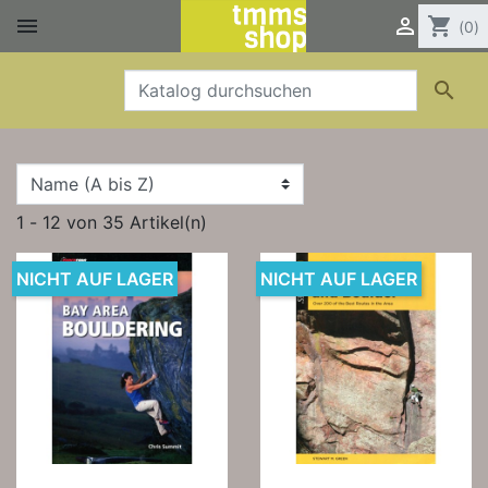


shopping_cart
(0)

1 - 12 von 35 Artikel(n)
NICHT AUF LAGER
NICHT AUF LAGER