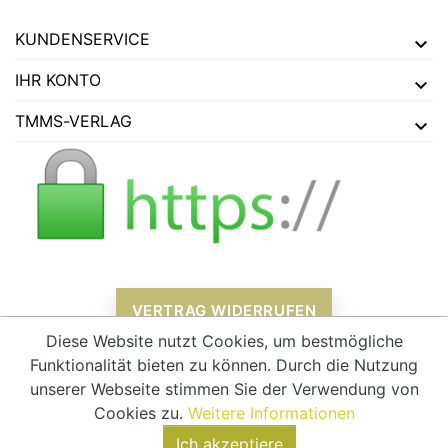
KUNDENSERVICE
IHR KONTO
TMMS-VERLAG
VERTRAG WIDERRUFEN
Diese Website nutzt Cookies, um bestmögliche
Funktionalität bieten zu können. Durch die Nutzung
unserer Webseite stimmen Sie der Verwendung von
Alle Preise verstehen sich inklusive Mehrwertsteuer und
zzgl.
Cookies zu.
Weitere Informationen
Versandkosten
Ich akzeptiere
© 2026 - tmms-verlag