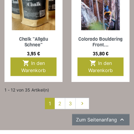
Chalk "Allgäu
Colorado Bouldering
Schnee"
Front...
Preis
Preis
3,95 €
35,80 €


In den
In den
Warenkorb
Warenkorb
1 - 12 von 35 Artikel(n)
Weiter
1
2
3


Zum Seitenanfang