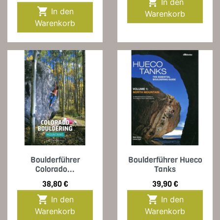

In den

In den
Warenkorb
Warenkorb
Boulderführer
Boulderführer Hueco
Colorado...
Tanks
Preis
Preis
38,80 €
39,90 €


In den
In den
Warenkorb
Warenkorb