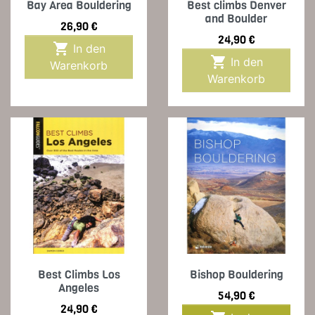
Bay Area Bouldering
Best climbs Denver
and Boulder
Preis
26,90 €
Preis
24,90 €

In den

In den
Warenkorb
Warenkorb
Best Climbs Los
Bishop Bouldering
Angeles
Preis
54,90 €
Preis
24,90 €