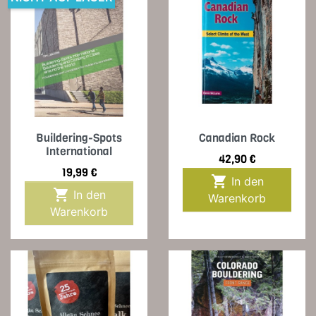
Buildering-Spots
Canadian Rock
International
Preis
42,90 €
Preis
19,99 €

In den

In den
Warenkorb
Warenkorb