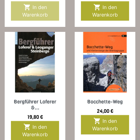


In den
In den
Warenkorb
Warenkorb
Bergführer Loferer
Bocchette-Weg
&...
Preis
24,00 €
Preis
19,80 €

In den

In den
Warenkorb
Warenkorb