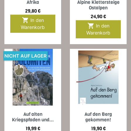
Afrika
Alpine Klettersteige
Ostalpen
Preis
29,80 €
Preis
24,90 €

In den

In den
Warenkorb
Warenkorb
NICHT AUF LAGER
Auf alten
Auf den Berg
Kriegspfaden und...
gekommen!
Preis
Preis
19,99 €
19,90 €