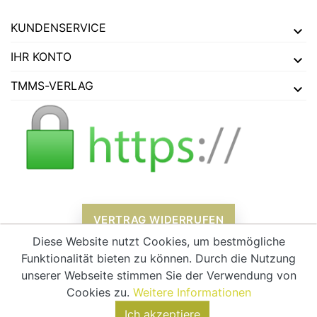
KUNDENSERVICE
IHR KONTO
TMMS-VERLAG
VERTRAG WIDERRUFEN
Diese Website nutzt Cookies, um bestmögliche
Funktionalität bieten zu können. Durch die Nutzung
unserer Webseite stimmen Sie der Verwendung von
Alle Preise verstehen sich inklusive Mehrwertsteuer und
zzgl.
Cookies zu.
Weitere Informationen
Versandkosten
Ich akzeptiere
© 2026 - tmms-verlag