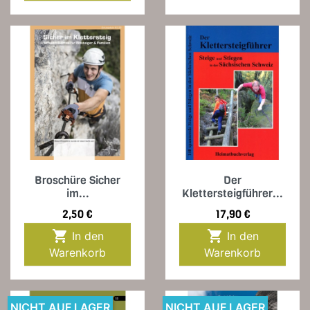
Broschüre Sicher
Der
im...
Klettersteigführer...
Preis
Preis
2,50 €
17,90 €


In den
In den
Warenkorb
Warenkorb
NICHT AUF LAGER
NICHT AUF LAGER