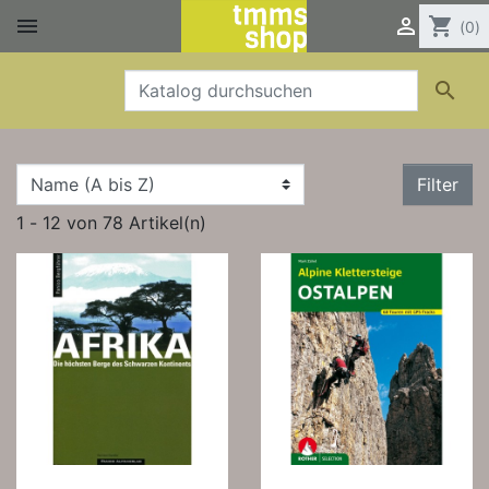


shopping_cart
(0)

Filter
1 - 12 von 78 Artikel(n)