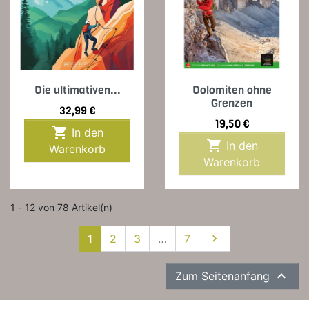
Die ultimativen...
Dolomiten ohne
Grenzen
Preis
32,99 €
Preis
19,50 €

In den

In den
Warenkorb
Warenkorb
1 - 12 von 78 Artikel(n)
Weiter
1
2
3
…
7


Zum Seitenanfang