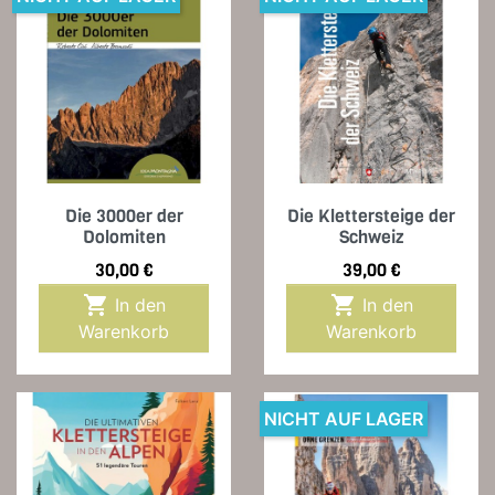
Die 3000er der
Die Klettersteige der
Dolomiten
Schweiz
Preis
Preis
30,00 €
39,00 €


In den
In den
Warenkorb
Warenkorb
NICHT AUF LAGER