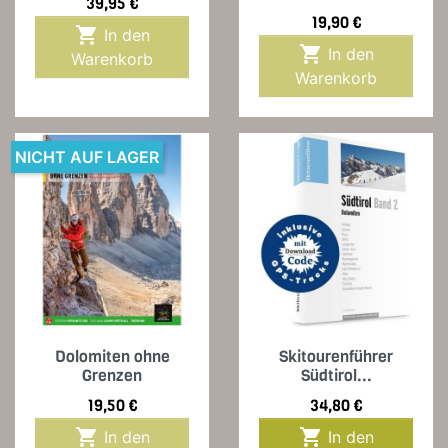
Preis
39,95 €
Preis
19,90 €

In den

In den
Warenkorb
Warenkorb
NICHT AUF LAGER
Dolomiten ohne
Skitourenführer
Grenzen
Südtirol...
Preis
Preis
19,50 €
34,80 €


In den
In den