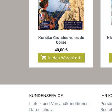
Vorschau

Korsika Grandes voies de
Kl
Corse
Preis
40,00 €

In den Warenkorb
KUNDENSERVICE
IHR 
Liefer- und Versandkonditionen
Persön
Datenschutz
Beste