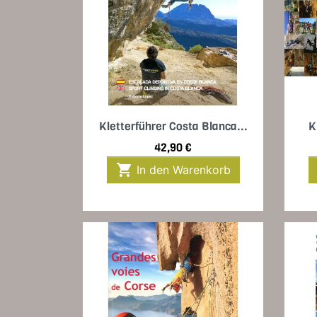
Vorschau

Kletterführer Costa Blanca...
K
Preis
42,90 €

In den Warenkorb