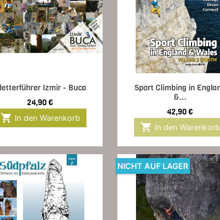
Vorschau
Vorschau


letterführer Izmir - Buca
Sport Climbing in Engla
&...
Preis
24,90 €
Preis
42,90 €

In den Warenkorb

In den Warenkorb
NICHT AUF LAGER