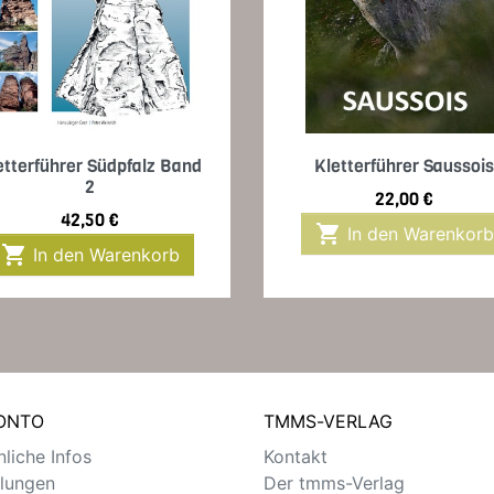
Vorschau
Vorschau


etterführer Südpfalz Band
Kletterführer Saussois
2
Preis
22,00 €
Preis
42,50 €

In den Warenkorb

In den Warenkorb
KONTO
TMMS-VERLAG
liche Infos
Kontakt
llungen
Der tmms-Verlag