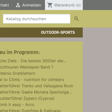

shopping_cart
ntakt
Anmelden
Warenkorb
(0)

OUTDOOR-SPORTS
HTOUREN
HER/COMICS
TOURENFÜHRER
eu im Programm:
DERFÜHRER
RBÜCHER
Wieder da!
ohe Ziele - Die besten 3000er der...
ELE, T-SHIRTS, SONSTIGES
ochtouren Westalpen Band 1
lebnis Gratklettern
t to Climb - nutrition for climbers
letterführer Trento und Valsugana Rock
letterführer Gaeta Moneta Sperlonga...
oulderführer Zypern (Cyprus)
limb it easy - Arco
letterführer Dumfries & Galloway