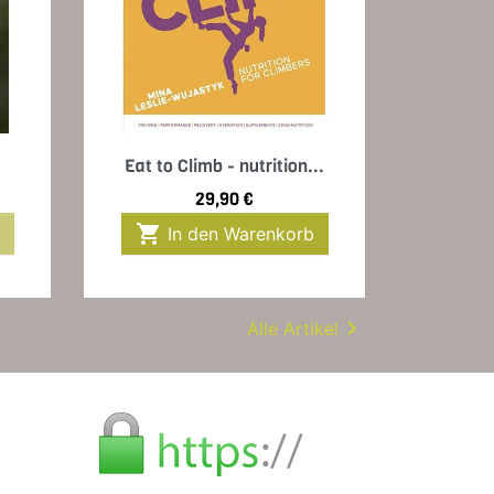
Vorschau

Eat to Climb - nutrition...
Preis
29,90 €

In den Warenkorb

Alle Artikel