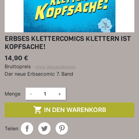
ERBSES KLETTERCOMICS KLETTERN IST
KOPFSACHE!
14,90 €
Bruttopreis
ohne Versandkosten
Der neue Erbsecomic 7. Band
Menge
-
+

IN DEN WARENKORB
Teilen