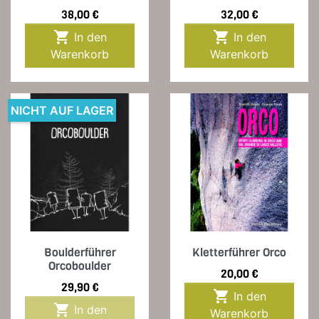
Preis
Preis
38,00 €
32,00 €


In den
In den
Warenkorb
Warenkorb
NICHT AUF LAGER
Boulderführer
Kletterführer Orco
Orcoboulder
Preis
20,00 €
Preis
29,90 €

In den

In den
Warenkorb