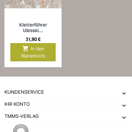
Kletterführer
Ulassai...
Preis
31,90 €

In den
Warenkorb
KUNDENSERVICE
IHR KONTO
TMMS-VERLAG