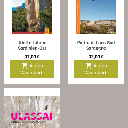
Kletterführer
Pietra di Luna Sud
Sardinien-Ost
Sardegna
Preis
Preis
37,00 €
32,00 €


In den
In den
Warenkorb
Warenkorb