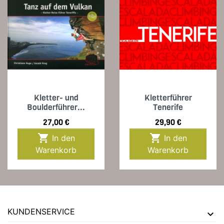
Kletter- und
Kletterführer
Boulderführer...
Tenerife
Preis
Preis
27,00 €
29,90 €


In den
In den
Warenkorb
Warenkorb
KUNDENSERVICE