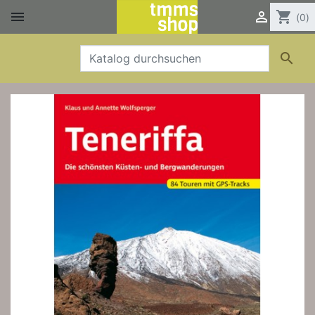


shopping_cart
(0)
