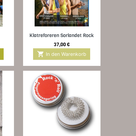
Vorschau

Klatreforeren Sorlandet Rock
Preis
37,00 €

In den Warenkorb