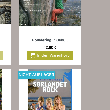
Vorschau

Bouldering in Oslo...
Preis
42,90 €

In den Warenkorb
NICHT AUF LAGER