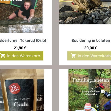
Vorschau
Vorschau


lderführer Tokerud (Oslo)
Bouldering in Lofoten
Preis
Preis
21,90 €
39,00 €


In den Warenkorb
In den Warenkorb