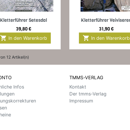
Vorschau
Vorschau


Kletterführer Setesdal
Kletterführer Veivisere
Preis
Preis
39,80 €
31,90 €


In den Warenkorb
In den Warenkorb
von 12 Artikel(n)
KONTO
TMMS-VERLAG
liche Infos
Kontakt
llungen
Der tmms-Verlag
ungskorrekturen
Impressum
sen
heine