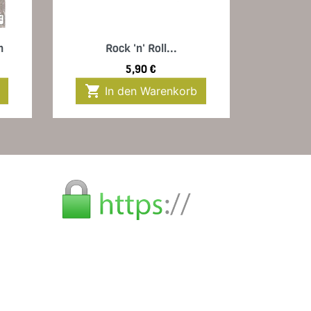
Vorschau

n
Rock 'n' Roll...
Preis
5,90 €

In den Warenkorb