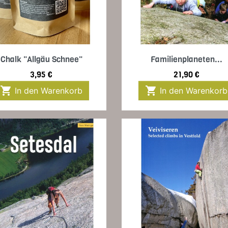
Vorschau
Vorschau


Chalk "Allgäu Schnee"
Familienplaneten...
Preis
Preis
3,95 €
21,90 €


In den Warenkorb
In den Warenkorb