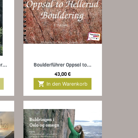
Vorschau

r...
Boulderführer Oppsal to...
Preis
43,00 €

In den Warenkorb