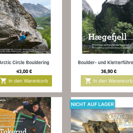
Vorschau
Vorschau


Arctic Circle Bouldering
Boulder- und Kletterführe
Preis
Preis
43,00 €
36,90 €


In den Warenkorb
In den Warenkorb
NICHT AUF LAGER