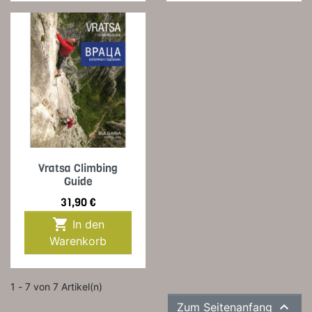
Vratsa Climbing
Guide
Preis
31,90 €

In den
Warenkorb
1 - 7 von 7 Artikel(n)

Zum Seitenanfang