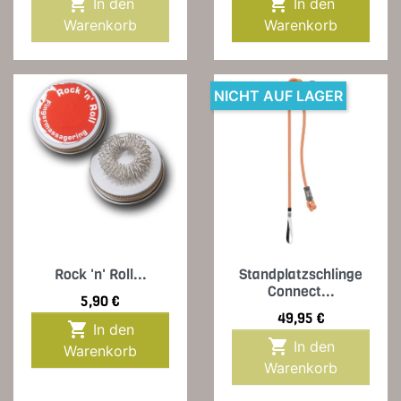


In den
In den
Warenkorb
Warenkorb
NICHT AUF LAGER
Rock 'n' Roll...
Standplatzschlinge
Connect...
Preis
5,90 €
Preis
49,95 €

In den

In den
Warenkorb
Warenkorb