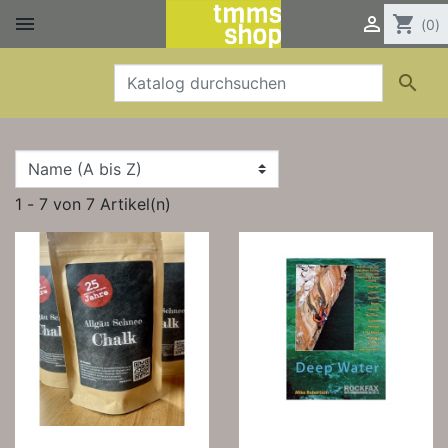


shopping_cart
(0)

1 - 7 von 7 Artikel(n)