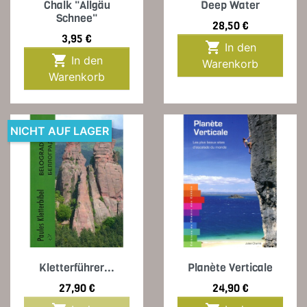
Chalk "Allgäu
Deep Water
Schnee"
Preis
28,50 €
Preis
3,95 €

In den

In den
Warenkorb
Warenkorb
NICHT AUF LAGER
Kletterführer...
Planète Verticale
Preis
Preis
27,90 €
24,90 €