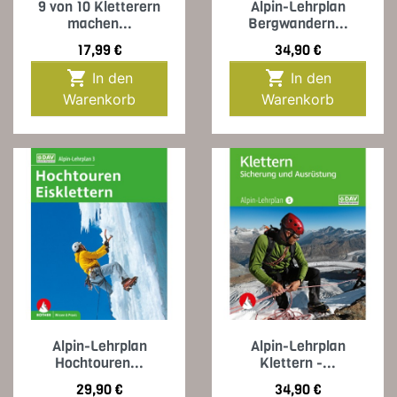
9 von 10 Kletterern
Alpin-Lehrplan
machen...
Bergwandern...
Preis
Preis
17,99 €
34,90 €


In den
In den
Warenkorb
Warenkorb
Alpin-Lehrplan
Alpin-Lehrplan
Hochtouren...
Klettern -...
Preis
Preis
29,90 €
34,90 €