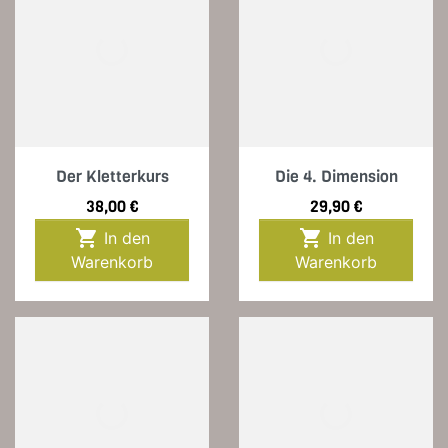
Der Kletterkurs
Die 4. Dimension
Preis
Preis
38,00 €
29,90 €


In den
In den
Warenkorb
Warenkorb