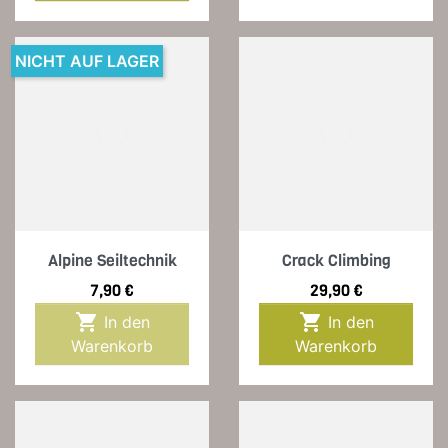
NICHT AUF LAGER
Alpine Seiltechnik
Crack Climbing
Preis
Preis
7,90 €
29,90 €


In den
In den
Warenkorb
Warenkorb