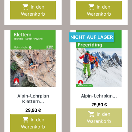


In den
In den
Warenkorb
Warenkorb
NICHT AUF LAGER
Alpin-Lehrplan
Alpin-Lehrplan...
Klettern...
Preis
29,90 €
Preis
29,90 €

In den

In den
Warenkorb
Warenkorb