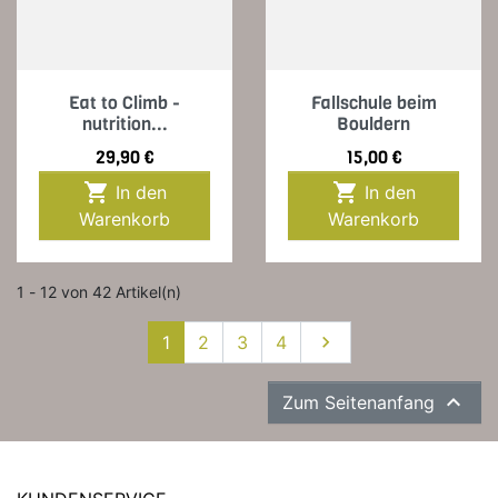
Eat to Climb -
Fallschule beim
nutrition...
Bouldern
Preis
Preis
29,90 €
15,00 €


In den
In den
Warenkorb
Warenkorb
1 - 12 von 42 Artikel(n)
Weiter
1
2
3
4


Zum Seitenanfang