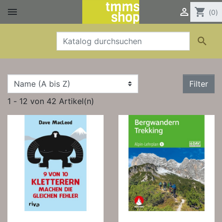


shopping_cart
(0)

Filter
1 - 12 von 42 Artikel(n)