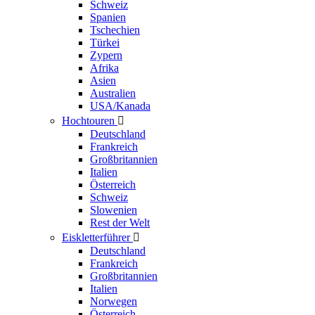
Schweiz
Spanien
Tschechien
Türkei
Zypern
Afrika
Asien
Australien
USA/Kanada
Hochtouren

Deutschland
Frankreich
Großbritannien
Italien
Österreich
Schweiz
Slowenien
Rest der Welt
Eiskletterführer

Deutschland
Frankreich
Großbritannien
Italien
Norwegen
Österreich