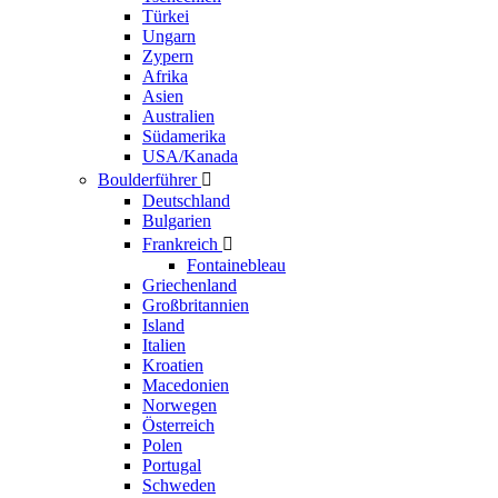
Türkei
Ungarn
Zypern
Afrika
Asien
Australien
Südamerika
USA/Kanada
Boulderführer

Deutschland
Bulgarien
Frankreich

Fontainebleau
Griechenland
Großbritannien
Island
Italien
Kroatien
Macedonien
Norwegen
Österreich
Polen
Portugal
Schweden