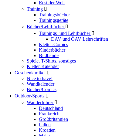
Rest der Welt
Training

Trainingsbücher
Trainingsgeräte
Bücher/Lehrbücher

Trainings- und Lehrbücher

DAV und ÖAV Lehrschriften
Kletter-Comics
Kinderbücher
Bildbände
Spiele, T-Shirts, sonstiges
Kletter-Kalender
Geschenkartikel

Nice to have!
Wandkalender
Bücher/Comics
Outdoor-Sports

Wanderführer

Deutschland
Frankreich
Großbritannien
Italien
Kroatien
Malta