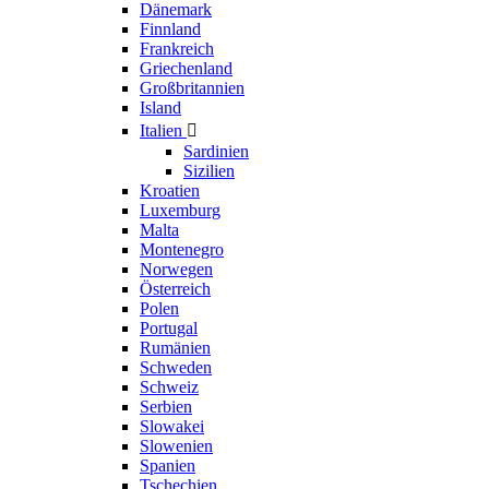
Dänemark
Finnland
Frankreich
Griechenland
Großbritannien
Island
Italien

Sardinien
Sizilien
Kroatien
Luxemburg
Malta
Montenegro
Norwegen
Österreich
Polen
Portugal
Rumänien
Schweden
Schweiz
Serbien
Slowakei
Slowenien
Spanien
Tschechien