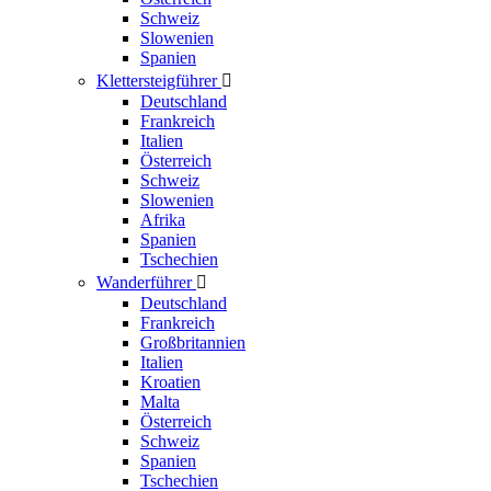
Schweiz
Slowenien
Spanien
Klettersteigführer

Deutschland
Frankreich
Italien
Österreich
Schweiz
Slowenien
Afrika
Spanien
Tschechien
Wanderführer

Deutschland
Frankreich
Großbritannien
Italien
Kroatien
Malta
Österreich
Schweiz
Spanien
Tschechien