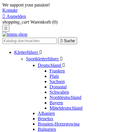
We support your passion!
Kontakt

Anmelden
shopping_cart
Warenkorb
(0)


Suche
Kletterführer

Sportkletterführer

Deutschland

Franken
Pfalz
Sachsen
Donautal
Schwaben
Norddeutschland
Bayern
Mitteldeutschland
Albanien
Benelux
Bosnien-Herzegowina
Bulgarien