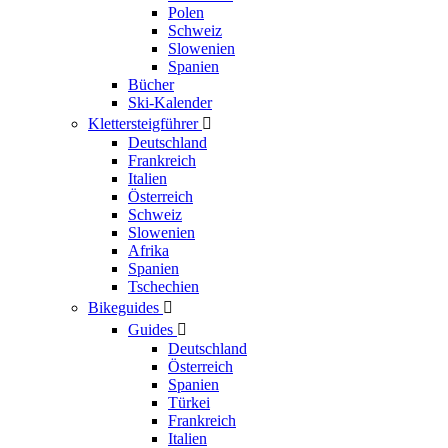
Polen
Schweiz
Slowenien
Spanien
Bücher
Ski-Kalender
Klettersteigführer

Deutschland
Frankreich
Italien
Österreich
Schweiz
Slowenien
Afrika
Spanien
Tschechien
Bikeguides

Guides

Deutschland
Österreich
Spanien
Türkei
Frankreich
Italien