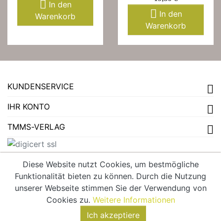

In den

In den
Warenkorb
Warenkorb
KUNDENSERVICE
IHR KONTO
TMMS-VERLAG
Diese Website nutzt Cookies, um bestmögliche
Funktionalität bieten zu können. Durch die Nutzung
VERTRAG WIDERRUFEN
unserer Webseite stimmen Sie der Verwendung von
Cookies zu.
Weitere Informationen
Ich akzeptiere
© 2026 - tmms-verlag