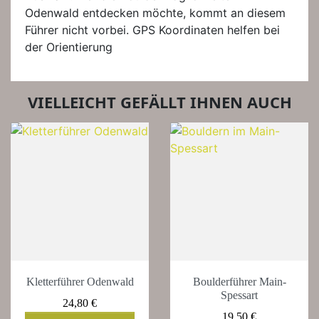
Odenwald entdecken möchte, kommt an diesem
Führer nicht vorbei. GPS Koordinaten helfen bei
der Orientierung
VIELLEICHT GEFÄLLT IHNEN AUCH
Kletterführer Odenwald
Boulderführer Main-
Spessart
Preis
24,80 €
Preis
19,50 €