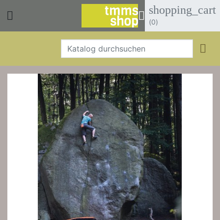
shopping_cart


(0)
