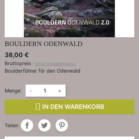
BOULDERN ODENWALD
38,00 €
Bruttopreis
ohne Versandkosten
Boulderführer für den Odenwald
Menge
-
+

IN DEN WARENKORB
Teilen